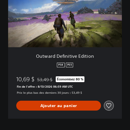
w
a
r
d
D
e
f
i
n
i
Outward Definitive Edition
t
i
PS4
PS5
v
e
10,69 $
53,49 $
Économisez 80 %
E
Remise par rapport au prix d'origine de 53,49 $
d
Fin de l’offre : 8/13/2026 06:59 AM UTC
i
Prix le plus bas des derniers 30 jours : 53,49 $
t
i
Ajouter au panier
o
n