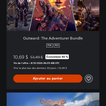
r
d
:
T
h
e
A
d
Outward: The Adventurer Bundle
v
e
PS4
PS5
n
t
10,69 $
53,49 $
Économisez 80 %
u
Remise par rapport au prix d'origine de 53,49 $
r
Fin de l’offre : 8/13/2026 06:59 AM UTC
e
Prix le plus bas des derniers 30 jours : 53,49 $
r
B
Ajouter au panier
u
n
d
l
O
e
u
t