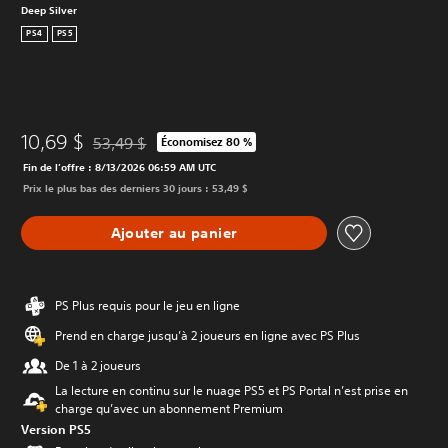
Deep Silver
PS4
PS5
10,69 $
53,49 $
Économisez 80 %
Remise par rapport au prix d'origine de 53,49 $
Fin de l’offre : 8/13/2026 06:59 AM UTC
Prix le plus bas des derniers 30 jours : 53,49 $
Ajouter au panier
PS Plus requis pour le jeu en ligne
Prend en charge jusqu’à 2 joueurs en ligne avec PS Plus
De 1 à 2 joueurs
La lecture en continu sur le nuage PS5 et PS Portal n’est prise en
charge qu’avec un abonnement Premium
Version PS5