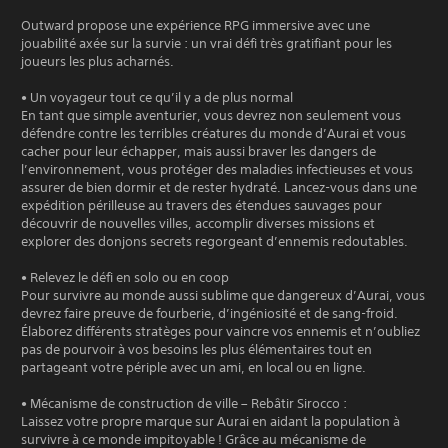
Outward propose une expérience RPG immersive avec une
jouabilité axée sur la survie : un vrai défi très gratifiant pour les
joueurs les plus acharnés.
• Un voyageur tout ce qu’il y a de plus normal
En tant que simple aventurier, vous devrez non seulement vous
défendre contre les terribles créatures du monde d’Aurai et vous
cacher pour leur échapper, mais aussi braver les dangers de
l’environnement, vous protéger des maladies infectieuses et vous
assurer de bien dormir et de rester hydraté. Lancez-vous dans une
expédition périlleuse au travers des étendues sauvages pour
découvrir de nouvelles villes, accomplir diverses missions et
explorer des donjons secrets regorgeant d’ennemis redoutables.
• Relevez le défi en solo ou en coop
Pour survivre au monde aussi sublime que dangereux d’Aurai, vous
devrez faire preuve de fourberie, d’ingéniosité et de sang-froid.
Élaborez différents stratèges pour vaincre vos ennemis et n’oubliez
pas de pourvoir à vos besoins les plus élémentaires tout en
partageant votre périple avec un ami, en local ou en ligne.
• Mécanisme de construction de ville – Rebâtir Sirocco :
Laissez votre propre marque sur Aurai en aidant la population à
survivre à ce monde impitoyable ! Grâce au mécanisme de