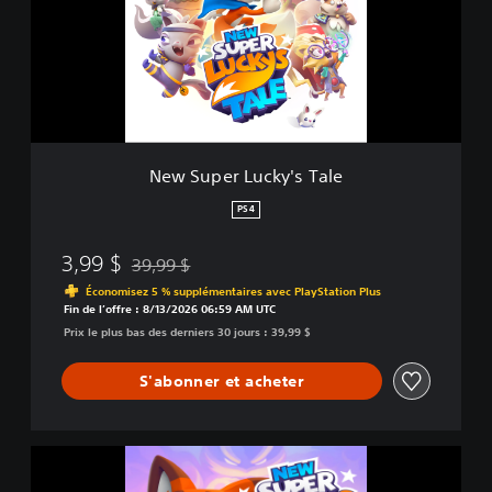
p
e
r
L
u
c
k
y
New Super Lucky's Tale
'
s
PS4
T
a
3,99 $
39,99 $
l
Remise par rapport au prix d'origine de 39,99 $
e
Économisez 5 % supplémentaires avec PlayStation Plus
Fin de l’offre : 8/13/2026 06:59 AM UTC
Prix le plus bas des derniers 30 jours : 39,99 $
S'abonner et acheter
N
e