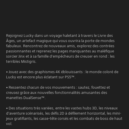
Rejoignez Lucky dans un voyage haletant à travers le Livre des
Âges, un artefact magique qui vous ouvrira la porte de mondes
fabuleux. Rencontrez de nouveaux amis, explorez des contrées
passionnantes et reprenez les pages manquantes au maléfique
sorcier Jinx et à sa famille d'empêcheurs de creuser en rond : les
terribles Mistigris.
• Jouez avec des graphismes 4K éblouissants : le monde coloré de
Lucky est encore plus éclatant sur PS5™.
• Ressentez chacun de vos mouvements : sautez, fouettez et
creusez grâce aux nouvelles fonctionnalités amusantes des
manettes DualSense™.
• Des situations très variées, entre les vastes hubs 3D, les niveaux
d'aventure scénarisés, les défis 2D à défilement horizontal, les mini-
jeux gratifiants, les casse-tête corsés et les combats de boss de haut
vol.