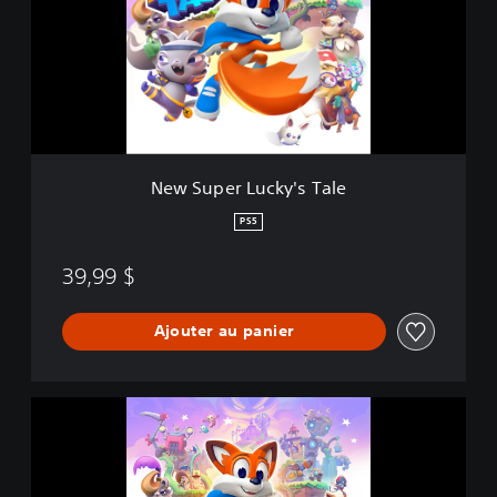
u
p
e
r
L
u
c
k
y
New Super Lucky's Tale
'
s
PS5
T
a
39,99 $
l
e
Ajouter au panier
N
e
w
S
u