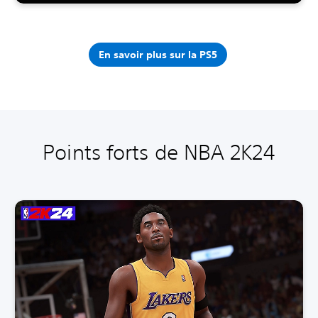
En savoir plus sur la PS5
Points forts de NBA 2K24