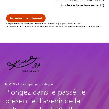
(code de téléchargement*)
Acheter maintenant
* Compte PlayStationTMNetwork et connexion Internet requis pour utiliser le code.
**Pour profiter de la résolution 4K, votre télévision ou moniteur doit prendre en charge la technologie 4K
NBA 2K24, c'est quel genre de jeu?
Plongez dans le passé, le
présent et l'avenir de la