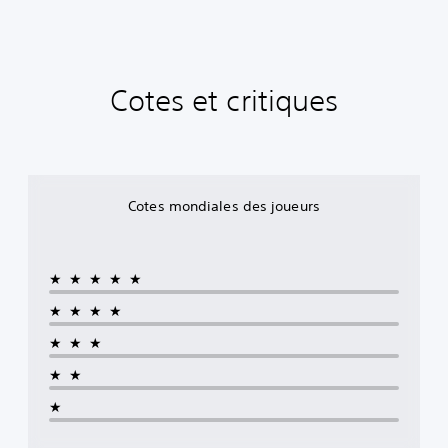
Cotes et critiques
Cotes mondiales des joueurs
★★★★★
★★★★
★★★
★★
★