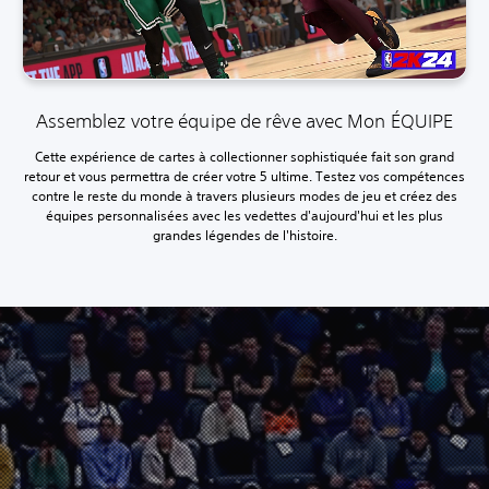
Assemblez votre équipe de rêve avec Mon ÉQUIPE
Cette expérience de cartes à collectionner sophistiquée fait son grand
retour et vous permettra de créer votre 5 ultime. Testez vos compétences
contre le reste du monde à travers plusieurs modes de jeu et créez des
équipes personnalisées avec les vedettes d'aujourd'hui et les plus
grandes légendes de l'histoire.