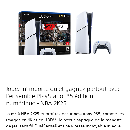
Jouez n’importe où et gagnez partout avec
l’ensemble PlayStation®5 édition
numérique - NBA 2K25
Jouez à NBA 2K25 et profitez des innovations PS5, comme les
images en 4K et en HDR**, le retour haptique de la manette
de jeu sans fil DualSense® et une vitesse incroyable avec le