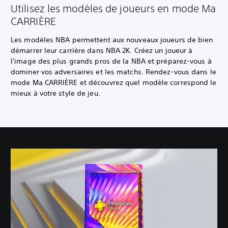
Utilisez les modèles de joueurs en mode Ma
CARRIÈRE
Les modèles NBA permettent aux nouveaux joueurs de bien
démarrer leur carrière dans NBA 2K. Créez un joueur à
l'image des plus grands pros de la NBA et préparez-vous à
dominer vos adversaires et les matchs. Rendez-vous dans le
mode Ma CARRIÈRE et découvrez quel modèle correspond le
mieux à votre style de jeu.