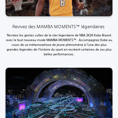
Revivez des MAMBA MOMENTS™ légendaires
Recréez les gestes cultes de la star légendaire de NBA 2K24 Kobe Bryant
avec le tout nouveau mode MAMBA MOMENTS™. Accompagnez Kobe au
cours de sa métamorphose de jeune phénomène à l'une des plus
grandes légendes de l'histoire du sport en recréant certaines de ses plus
belles performances.