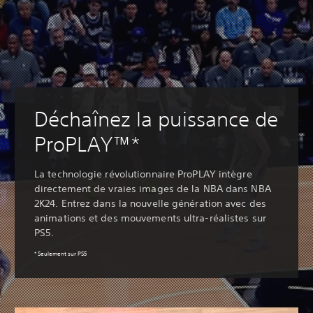
Déchaînez la puissance de
ProPLAY™*
La technologie révolutionnaire ProPLAY intègre
directement de vraies images de la NBA dans NBA
2K24. Entrez dans la nouvelle génération avec des
animations et des mouvements ultra-réalistes sur
PS5.
* Seulement sur PS5