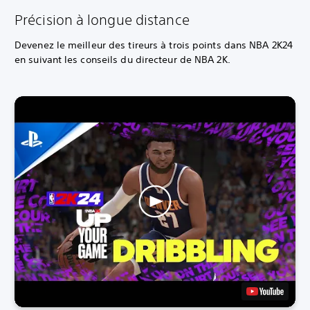
Précision à longue distance
Devenez le meilleur des tireurs à trois points dans NBA 2K24
en suivant les conseils du directeur de NBA 2K.