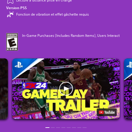
Lecture à distance prise en charge
Version PS5
Fonction de vibration et effet gâchette requis
In-Game Purchases (Includes Random Items), Users Interact