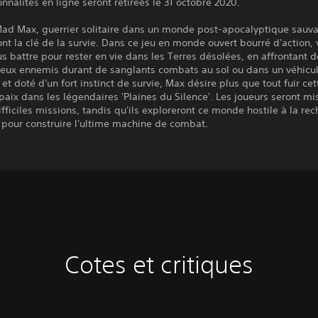
onnalités en ligne seront retirées le 31 octobre 2020.
Mad Max, guerrier solitaire dans un monde post-apocalyptique sauva
ont la clé de la survie. Dans ce jeu en monde ouvert bourré d'action,
s battre pour rester en vie dans les Terres désolées, en affrontant 
eux ennemis durant de sanglants combats au sol ou dans un véhicul
 et doté d'un fort instinct de survie, Max désire plus que tout fuir cett
 paix dans les légendaires 'Plaines du Silence'. Les joueurs seront mi
fficiles missions, tandis qu'ils exploreront ce monde hostile à la re
 pour construire l'ultime machine de combat.
Cotes et critiques