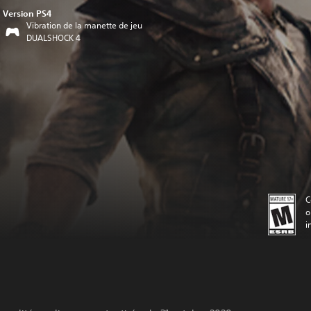
Version PS4
Vibration de la manette de jeu
DUALSHOCK 4
C
o
i