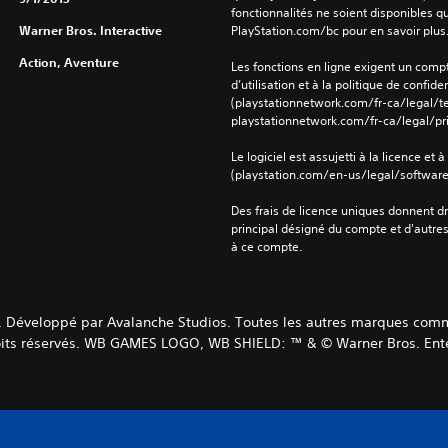
fonctionnalités ne soient disponibles q
Warner Bros. Interactive
PlayStation.com/bc pour en savoir plus
Action, Aventure
Les fonctions en ligne exigent un compt
d’utilisation et à la politique de confiden
(playstationnetwork.com/fr-ca/legal/te
playstationnetwork.com/fr-ca/legal/pri
Le logiciel est assujetti à la licence et à
(playstation.com/en-us/legal/softwarel
Des frais de licence uniques donnent dr
principal désigné du compte et d'autre
à ce compte.
Développé par Avalanche Studios. Toutes les autres marques commer
roits réservés. WB GAMES LOGO, WB SHIELD: ™ & © Warner Bros. Enter