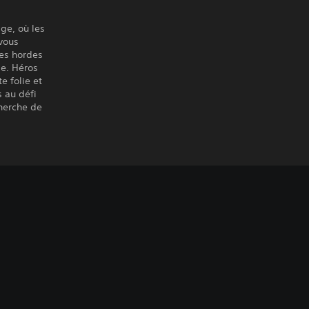
ge, où les
 vous
des hordes
e. Héros
e folie et
s au défi
cherche de