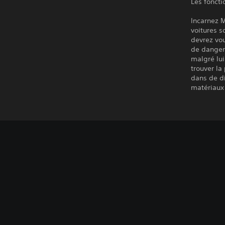
Les foncti
Incarnez 
voitures s
devrez vou
de danger
malgré lui
trouver la
dans de di
matériaux