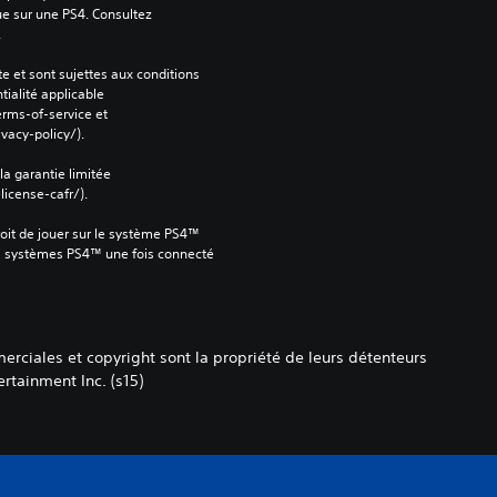
ue sur une PS4. Consultez 
.
e et sont sujettes aux conditions 
tialité applicable 
rms-of-service et 
vacy-policy/).
 la garantie limitée 
icense-cafr/).
oit de jouer sur le système PS4™ 
s systèmes PS4™ une fois connecté 
ciales et copyright sont la propriété de leurs détenteurs
tainment Inc. (s15)