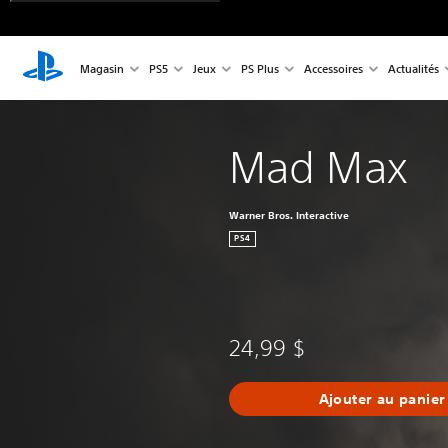
Magasin
PS5
Jeux
PS Plus
Accessoires
Actualités
Mad Max
Warner Bros. Interactive
PS4
24,99 $
Ajouter au panier