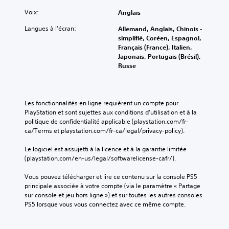
d
r
s
é
n
e
Voix:
Anglais
o
o
r
t
l
p
n
i
s
'
Langues à l’écran:
Allemand, Anglais, Chinois -
o
t
e
c
a
simplifié, Coréen, Espagnol,
s
o
n
l
f
Français (France), Italien,
é
u
c
é
f
Japonais, Portugais (Brésil),
e
t
e
s
i
Russe
s
a
d
d
c
.
u
e
e
h
t
j
l
a
o
e
'
S
g
Les fonctionnalités en ligne requièrent un compte pour 
u
u
i
e
e
PlayStation et sont sujettes aux conditions d’utilisation et à la 
r
à
n
t
politique de confidentialité applicable (playstation.com/fr-
n
d
t
t
ê
ca/Terms et playstation.com/fr-ca/legal/privacy-policy).
s
e
o
r
t
i
v
u
i
e
Le logiciel est assujetti à la licence et à la garantie limitée 
b
o
t
g
h
(playstation.com/en-us/legal/softwarelicense-cafr/).
u
m
i
u
a
s
o
e
l
u
Vous pouvez télécharger et lire ce contenu sur la console PS5 
.
m
e
i
t
principale associée à votre compte (via le paramètre « Partage 
e
t
t
e
sur console et jeu hors ligne ») et sur toutes les autres consoles 
n
l
(
é
PS5 lorsque vous vous connectez avec ce même compte.
t
e
H
r
.
s
U
é
p