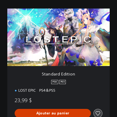
S
t
a
n
d
a
r
d
E
d
i
t
i
Standard Edition
o
n
PS4
PS5
LOST EPIC PS4＆PS5
23,99 $
Ajouter au panier