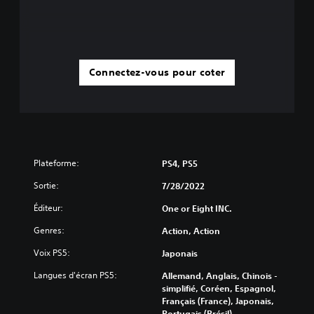
Connectez-vous pour coter
Plateforme:
PS4, PS5
Sortie:
7/28/2022
Éditeur:
One or Eight INC.
Genres:
Action, Action
Voix PS5:
Japonais
Langues d'écran PS5:
Allemand, Anglais, Chinois -
simplifié, Coréen, Espagnol,
Français (France), Japonais,
Portugais (Brésil)