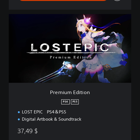
P
r
e
m
i
u
m
E
d
i
t
i
o
Premium Edition
n
PS4
PS5
LOST EPIC PS4＆PS5
Digital Artbook & Soundtrack
37,49 $