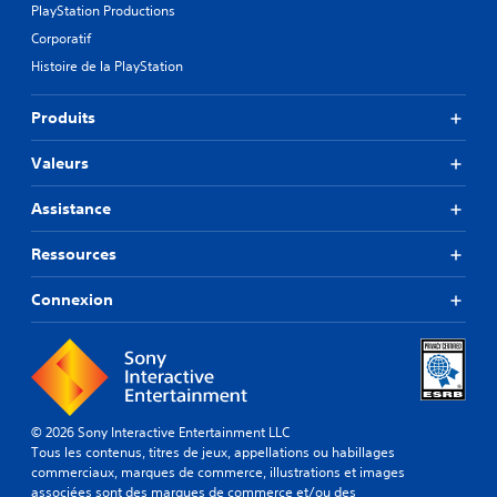
a
r
PlayStation Productions
n
i
Corporatif
n
e
Histoire de la PlayStation
c
t
i
t
p
e
Produits
a
s
u
(
Valeurs
x
d
d
e
u
Assistance
b
j
e
a
Ressources
u
s
s
e
Connexion
o
)
n
D
t
e
s
s
o
o
u
p
s
© 2026 Sony Interactive Entertainment LLC
t
-
Tous les contenus, titres de jeux, appellations ou habillages
i
t
commerciaux, marques de commerce, illustrations et images
o
i
associées sont des marques de commerce et/ou des