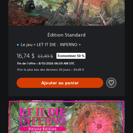
S
t
a
n
d
a
Édition Standard
r
d
Le jeu « LET IT DIE : INFERNO »
16,74 $
33,49 $
Économisez 50 %
Remise par rapport au prix d'origine de 33,49 $
Fin de l’offre : 8/13/2026 06:59 AM UTC
Prix le plus bas des derniers 30 jours : 30,49 $
Ajouter au panier
É
d
i
t
i
o