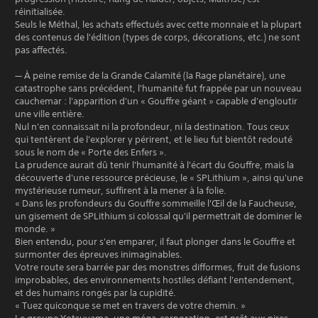
réinitialisée.
Seuls le Méthal, les achats effectués avec cette monnaie et la plupart
des contenus de l'édition (types de corps, décorations, etc.) ne sont
pas affectés.
— À peine remise de la Grande Calamité (la Rage planétaire), une
catastrophe sans précédent, l'humanité fut frappée par un nouveau
cauchemar : l'apparition d'un « Gouffre géant » capable d'engloutir
une ville entière.
Nul n'en connaissait ni la profondeur, ni la destination. Tous ceux
qui tentèrent de l'explorer y périrent, et le lieu fut bientôt redouté
sous le nom de « Porte des Enfers ».
La prudence aurait dû tenir l'humanité à l'écart du Gouffre, mais la
découverte d'une ressource précieuse, le « SPLithium », ainsi qu'une
mystérieuse rumeur, suffirent à la mener à la folie.
« Dans les profondeurs du Gouffre sommeille l'Œil de la Faucheuse,
un gisement de SPLithium si colossal qu'il permettrait de dominer le
monde. »
Bien entendu, pour s'en emparer, il faut plonger dans le Gouffre et
surmonter des épreuves inimaginables.
Votre route sera barrée par des monstres difformes, fruit de fusions
improbables, des environnements hostiles défiant l'entendement,
et des humains rongés par la cupidité.
« Tuez quiconque se met en travers de votre chemin. »