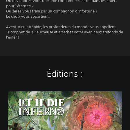
Ou deviendrez-vous une âme condamnée à errer dans les Enfers
pour l'éternité ?
Ou serez-vous trahi par un compagnon d'infortune ?
Le choix vous appartient.
Aventurier intrépide, les profondeurs du monde vous appellent.
Triomphez de la Faucheuse et arrachez votre avenir aux tréfonds de
l'enfer !
Éditions :
É
d
i
t
i
o
n