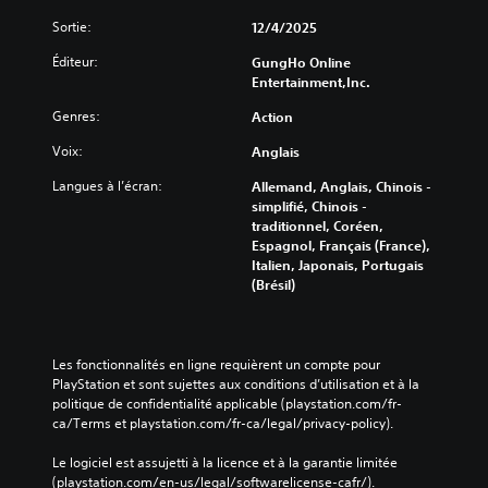
e
p
S
s
Sortie:
12/4/2025
a
e
d
g
u
Éditeur:
GungHo Online
e
e
l
Entertainment,Inc.
m
v
s
a
o
Genres:
Action
l
n
u
e
i
Voix:
Anglais
s
s
è
s
é
r
Langues à l’écran:
Allemand, Anglais, Chinois -
o
l
e
simplifié, Chinois -
n
é
à
traditionnel, Coréen,
t
m
l
Espagnol, Français (France),
p
e
e
Italien, Japonais, Portugais
r
n
s
(Brésil)
o
t
d
p
s
i
o
c
f
s
l
f
Les fonctionnalités en ligne requièrent un compte pour 
é
é
é
PlayStation et sont sujettes aux conditions d’utilisation et à la 
e
s
r
politique de confidentialité applicable (playstation.com/fr-
s
d
e
ca/Terms et playstation.com/fr-ca/legal/privacy-policy).
.
e
n
l
c
Le logiciel est assujetti à la licence et à la garantie limitée 
'
i
S
(playstation.com/en-us/legal/softwarelicense-cafr/).