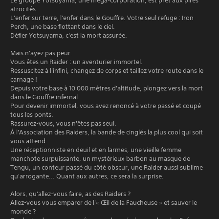
Le groupe Yotsuyama, une méga-corporation, est prêt aux pires
atrocités.
L'enfer sur terre, l'enfer dans le Gouffre. Votre seul refuge : Iron
Perch, une base flottant dans le ciel.
Défier Yotsuyama, c'est la mort assurée.
Mais n'ayez pas peur.
Vous êtes un Raider : un aventurier immortel.
Ressuscitez à l'infini, changez de corps et taillez votre route dans le
carnage !
Depuis votre base à 10 000 mètres d'altitude, plongez vers la mort
dans le Gouffre infernal.
Pour devenir immortel, vous avez renoncé à votre passé et coupé
tous les ponts.
Rassurez-vous, vous n'êtes pas seul.
À l'Association des Raiders, la bande de cinglés la plus cool qui soit
vous attend.
Une réceptionniste en deuil et en larmes, une vieille femme
manchote surpuissante, un mystérieux barbon au masque de
Tengu, un conteur passé du côté obscur, une Raider aussi sublime
qu'arrogante... Quant aux autres, ce sera la surprise.
Alors, qu'allez-vous faire, as des Raiders ?
Allez-vous vous emparer de l'« Œil de la Faucheuse » et sauver le
monde ?