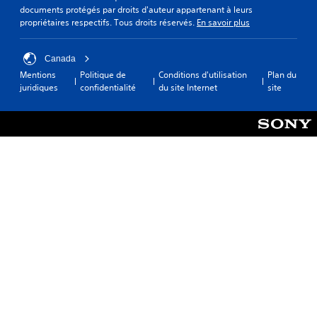
n
t
documents protégés par droits d'auteur appartenant à leurs
s
r
propriétaires respectifs. Tous droits réservés.
En savoir plus
p
é
e
s
r
.
Canada
m
Mentions
Politique de
Conditions d'utilisation
Plan du
e
juridiques
confidentialité
du site Internet
site
t
t
a
n
t
d
e
r
é
g
l
e
r
l
a
s
e
n