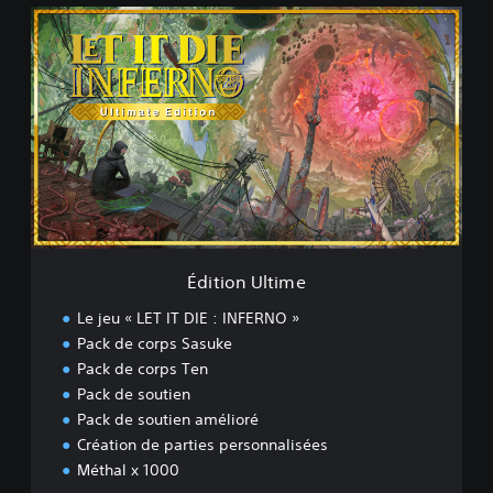
É
d
i
t
i
o
n
U
l
t
i
m
e
Édition Ultime
Le jeu « LET IT DIE : INFERNO »
Pack de corps Sasuke
Pack de corps Ten
Pack de soutien
Pack de soutien amélioré
Création de parties personnalisées
Méthal x 1000