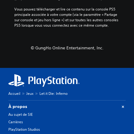
i
e
e
n
r
Vous pouvez télécharger et lire ce contenu sur la console PS5 
n
t
p
principale associée à votre compte (via le paramètre « Partage 
s
r
l
sur console et jeu hors ligne ») et sur toutes les autres consoles 
i
i
u
PS5 lorsque vous vous connectez avec ce même compte.
b
g
s
i
u
f
e
l
a
e
c
i
© GungHo Online Entertainment, Inc.
t
i
t
l
l
é
e
e
r
s
m
é
p
e
g
e
n
l
r
t
a
s
.
o
b
Accueil
Jeux
Let it Die: Inferno
n
l
n
e
À propos
a
d
g
Au sujet de SIE
e
e
Carrières
s
s
m
PlayStation Studios
p