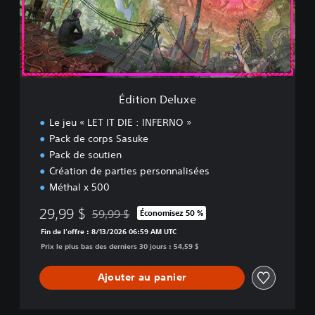
n
D
e
l
u
x
e
Édition Deluxe
Le jeu « LET IT DIE : INFERNO »
Pack de corps Sasuke
Pack de soutien
Création de parties personnalisées
Méthal x 500
29,99 $
59,99 $
Économisez 50 %
Remise par rapport au prix d'origine de 59,99 $
Fin de l’offre : 8/13/2026 06:59 AM UTC
Prix le plus bas des derniers 30 jours : 54,59 $
Ajouter au panier