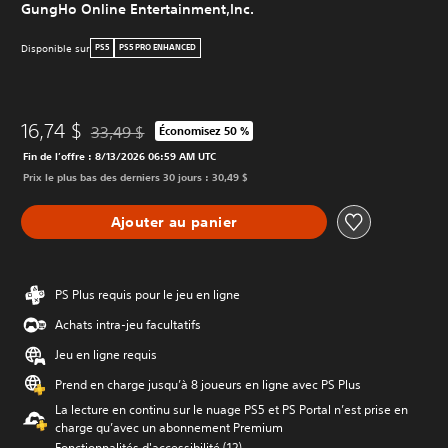
GungHo Online Entertainment,Inc.
Disponible sur
PS5
PS5 PRO ENHANCED
16,74 $
33,49 $
Économisez 50 %
Remise par rapport au prix d'origine de 33,49 $
Fin de l’offre : 8/13/2026 06:59 AM UTC
Prix le plus bas des derniers 30 jours : 30,49 $
Ajouter au panier
PS Plus requis pour le jeu en ligne
Achats intra-jeu facultatifs
Jeu en ligne requis
Prend en charge jusqu’à 8 joueurs en ligne avec PS Plus
La lecture en continu sur le nuage PS5 et PS Portal n’est prise en
charge qu’avec un abonnement Premium
Fonctionnalités d'accessibilité (12)