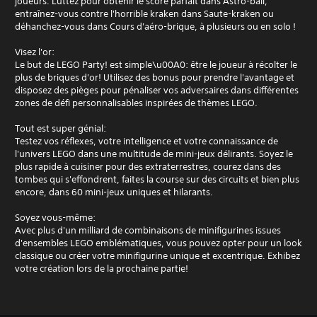
joueurs. Luttez pour obtenir le score parfait dans Astro-ball,
entraînez-vous contre l'horrible kraken dans Saute-kraken ou
déhanchez-vous dans Cours d'aéro-brique, à plusieurs ou en solo !
Visez l'or:
Le but de LEGO Party! est simple\u00A0: être le joueur à récolter le
plus de briques d'or! Utilisez des bonus pour prendre l'avantage et
disposez des pièges pour pénaliser vos adversaires dans différentes
zones de défi personnalisables inspirées de thèmes LEGO.
Tout est super génial:
Testez vos réflexes, votre intelligence et votre connaissance de
l'univers LEGO dans une multitude de mini-jeux délirants. Soyez le
plus rapide à cuisiner pour des extraterrestres, courez dans des
tombes qui s'effondrent, faites la course sur des circuits et bien plus
encore, dans 60 mini-jeux uniques et hilarants.
Soyez vous-même:
Avec plus d'un milliard de combinaisons de minifigurines issues
d'ensembles LEGO emblématiques, vous pouvez opter pour un look
classique ou créer votre minifigurine unique et excentrique. Exhibez
votre création lors de la prochaine partie!