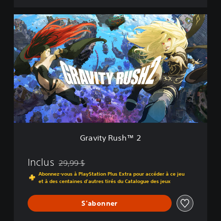
G
r
a
v
i
t
y
R
u
s
h
™
2
Gravity Rush™ 2
Inclus
29,99 $
Remise par rapport au prix d'origine de 29,99 $
Abonnez-vous à PlayStation Plus Extra pour accéder à ce jeu
et à des centaines d'autres tirés du Catalogue des jeux
S'abonner