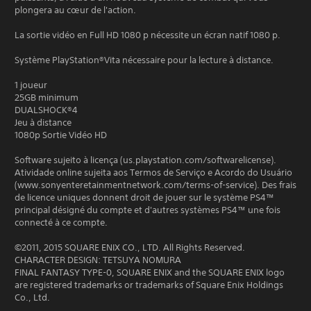
plongera au cœur de l'action.
La sortie vidéo en Full HD 1080 p nécessite un écran natif 1080 p.
Système PlayStation®Vita nécessaire pour la lecture à distance.
1 joueur
25GB minimum
DUALSHOCK®4
Jeu à distance
1080p Sortie Vidéo HD
Software sujeito à licença (us.playstation.com/softwarelicense).
Atividade online sujeita aos Termos de Serviço e Acordo do Usuário
(www.sonyenteretainmentnetwork.com/terms-of-service). Des frais
de licence uniques donnent droit de jouer sur le système PS4™
principal désigné du compte et d'autres systèmes PS4™ une fois
connecté à ce compte.
©2011, 2015 SQUARE ENIX CO., LTD. All Rights Reserved.
CHARACTER DESIGN: TETSUYA NOMURA
FINAL FANTASY TYPE-0, SQUARE ENIX and the SQUARE ENIX logo
are registered trademarks or trademarks of Square Enix Holdings
Co., Ltd.