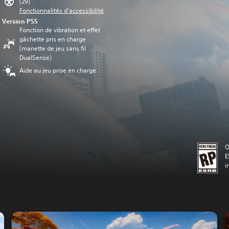
(29)
Fonctionnalités d'accessibilité
Version PS5
Fonction de vibration et effet
gâchette pris en charge
(manette de jeu sans fil
DualSense)
Aide au jeu prise en charge
O
E
i