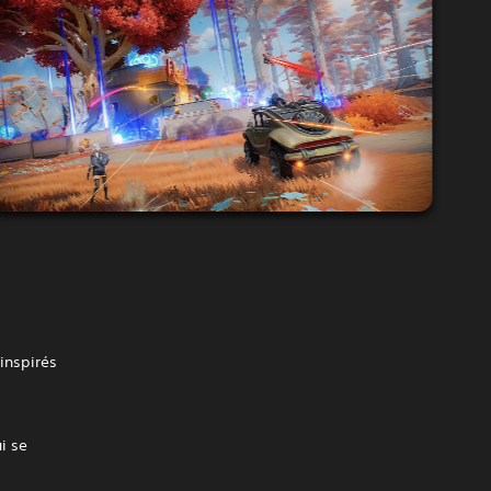
 inspirés
i se