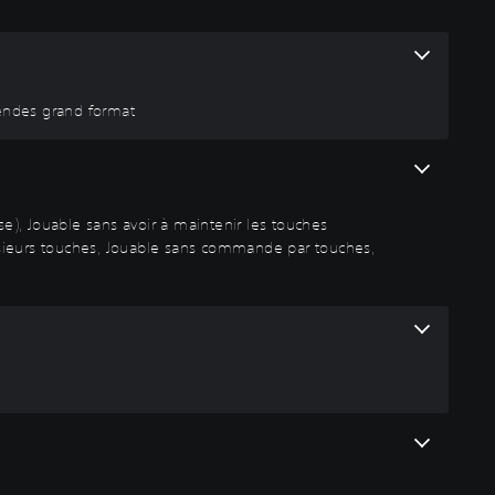
gendes grand format
), Jouable sans avoir à maintenir les touches
usieurs touches, Jouable sans commande par touches,