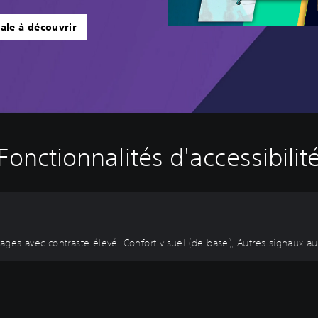
ale à découvrir
Fonctionnalités d'accessibilit
ges avec contraste élevé, Confort visuel (de base), Autres signaux aud