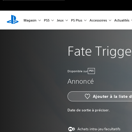
Magasin
PS5
Jeux
PS Plus
Accessoires
Actualités
Fate Trigge
Disponible sur
PS5
Annoncé
Ajouter à la liste 
Date de sortie à préciser.
Achats intra-jeu facultatifs