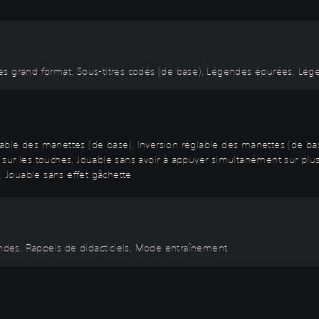
itres grand format, Sous-titres codés (de base), Légendes épurées, Lé
ble des manettes (de base), Inversion réglable des manettes (de base
 sur les touches, Jouable sans avoir à appuyer simultanément sur pl
, Jouable sans effet gâchette
des, Rappels de didacticiels, Mode entraînement