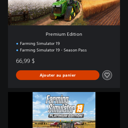
E
d
i
t
i
o
Premium Edition
n
Farming Simulator 19
Farming Simulator 19 - Season Pass
66,99 $
Ajouter au panier
F
a
r
m
i
n
g