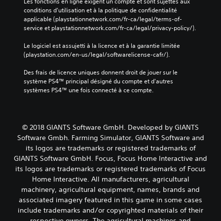
Les fonctions en ligne exigent un compte et sont sujettes aux 
conditions d’utilisation et à la politique de confidentialité 
applicable (playstationnetwork.com/fr-ca/legal/terms-of-
service et playstationnetwork.com/fr-ca/legal/privacy-policy/).
Le logiciel est assujetti à la licence et à la garantie limitée 
(playstation.com/en-us/legal/softwarelicense-cafr/).
Des frais de licence uniques donnent droit de jouer sur le 
système PS4™ principal désigné du compte et d'autres 
systèmes PS4™ une fois connecté à ce compte.
© 2018 GIANTS Software GmbH. Developed by GIANTS
Software Gmbh. Farming Simulator, GIANTS Software and
its logos are trademarks or registered trademarks of
GIANTS Software GmbH. Focus, Focus Home Interactive and
its logos are trademarks or registered trademarks of Focus
Home Interactive. All manufacturers, agricultural
machinery, agricultural equipment, names, brands and
associated imagery featured in this game in some cases
include trademarks and/or copyrighted materials of their
respective owners. The agricultural machines and