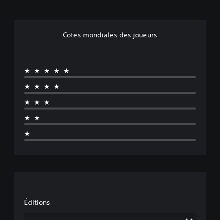
i
n
u
m
Cotes mondiales des joueurs
★★★★★
★★★★
★★★
★★
★
Éditions