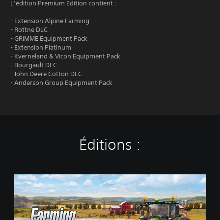
L’édition Premium Edition contient :
- Extension Alpine Farming
- Rottne DLC
- GRIMME Equipment Pack
- Extension Platinum
- Kverneland & Vicon Equipment Pack
- Bourgault DLC
- John Deere Cotton DLC
- Anderson Group Equipment Pack
Éditions :
S
t
a
n
d