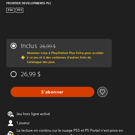
FRONTIER DEVELOPMENTS PLC
PS4
PS5
Inclus
26,99 $
Remise par rapport au prix d'origine de 26,99 $
Abonnez-vous à PlayStation Plus Extra pour accéder
à ce jeu et à des centaines d'autres tirés du
Catalogue des jeux
26,99 $
S'abonner
Jeu hors ligne activé
1 joueur
La lecture en continu sur le nuage PS5 et PS Portal n’est prise en