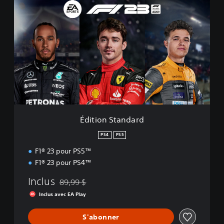
d
i
t
i
o
n
S
t
a
n
d
a
Édition Standard
r
d
PS4
PS5
F1® 23 pour PS5™
F1® 23 pour PS4™
Inclus
89,99 $
Remise par rapport au prix d'origine de 89,99 $
Inclus avec EA Play
S'abonner