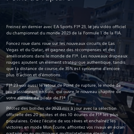
Freinez en dernier avec EA Sports F1® 23, le jeu vidéo officiel
du championnat du monde 2023 de la Formule 1 de la FIA.
Foncez roue dans roue sur les nouveaux circuits de Las
Vegas et du Qatar, et gagnez des récompenses et des
améliorations dans le monde de F1®. Les nouveaux drapeaux
rouges ajoutent un élément stratégique authentique, tandis
que la distance de course de 35% est synonyme d'encore
plus d'action et d'émotions.
F1® 23 voir aussi le retour de Point de rupture, le mode de
jeu passionnant en solo, qui ouvre le nouveau chapitre de
votre carrière de pilote de F1®.
Pilotez des bolides de 2023 mis à jour avec la sélection
officielle des 20 pilotes et des 10 écuries de F1® les plus
populaires. Créez l'écurie de vos rêves et enchaînez les
victoires en mode Mon Écurie, affrontez vos rivaux en écran
partagé ou en multijoueur multiplateforme étendu, et