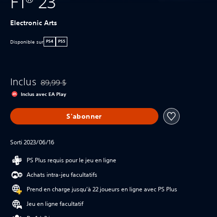
F1® 23
Electronic Arts
Disponible sur
PS4
PS5
Inclus
89,99 $
Remise par rapport au prix d'origine de 89,99 $
Inclus avec EA Play
S'abonner
Sorti 2023/06/16
PS Plus requis pour le jeu en ligne
Achats intra-jeu facultatifs
Prend en charge jusqu’à 22 joueurs en ligne avec PS Plus
Jeu en ligne facultatif