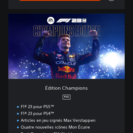
É
d
i
t
i
o
n
C
h
a
m
p
i
Édition Champions
o
n
PS5
s
F1® 23 pour PS5™
F1® 23 pour PS4™
Articles en jeu signés Max Verstappen
Quatre nouvelles icônes Mon Écurie