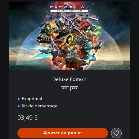
D
e
l
u
x
e
E
d
i
t
i
o
n
Deluxe Edition
PS4
PS5
Exoprimal
Kit de démarrage
93,49 $
Ajouter au panier