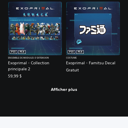
PS5
PS4
PS5
PS4
ENSEMBLE DE MODULES D'EXTENSION
COSTUME
Exoprimal - Collection
Exoprimal - Famitsu Decal
principale 2
Gratuit
59,99 $
Afficher plus