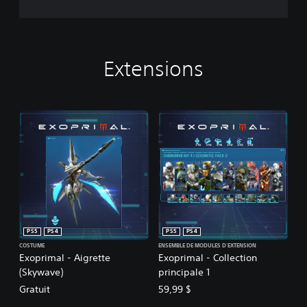
Extensions
PS5
PS4
PS5
PS4
COSTUME
ENSEMBLE DE MODULES D'EXTENSION
Exoprimal - Aigrette
Exoprimal - Collection
(Skywave)
principale 1
Gratuit
59,99 $