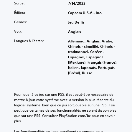
Sortie:
7/14/2023
Éditeur:
Capcom U.S.A., Inc.
Genres:
Jeu De Tir
Voix:
Anglais
Langues à l’écran:
Allemand, Anglais, Arabe,
Chinois - simplifié, Chinois -
traditionnel, Coréen,
Espagnol, Espagnol
(Mexique), Français (France),
Italien, Japonais, Portugais
(Brésil), Russe
Pour jouer à ce jeu sur une PS5, il est peut-être nécessaire de 
mettre à jour votre système avec la version la plus récente du 
logiciel système. Bien que ce jeu soit jouable sur une PS5, il se 
peut que certaines de ses fonctionnalités ne soient disponibles 
que sur une PS4. Consultez PlayStation.com/bc pour en savoir 
plus.
Les fonctionnalités en ligne requièrent un compte pour 