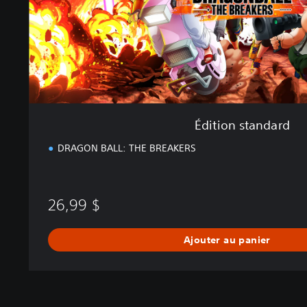
n
d
a
r
d
Édition standard
DRAGON BALL: THE BREAKERS
26,99 $
Ajouter au panier