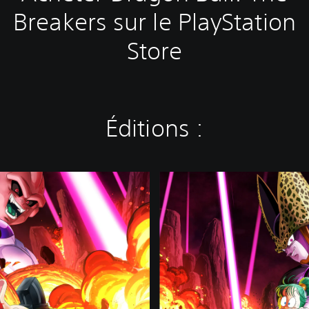
Breakers sur le PlayStation
Store
Éditions :
É
d
i
t
i
o
n
s
p
é