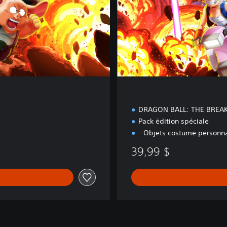
c
i
a
l
e
DRAGON BALL: THE BREA
Pack édition spéciale
- Objets costume personna
39,99 $