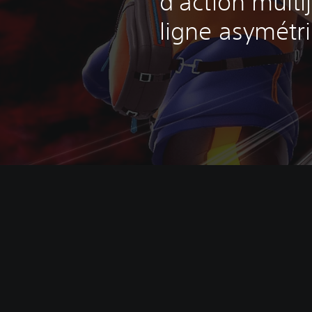
d'action multi
ligne asymétr