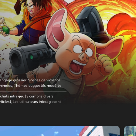
angage grossier, Scènes de violence
nimées, Thèmes suggestifs modérés
chats intra-jeu (y compris divers
rticles), Les utilisateurs interagissent