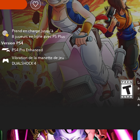
Prend en charge jusqu’à
8 joueurs en ligne avec PS Plus
Version PS4
PS4 Pro Enhanced
Vibration de la manette de jeu
DUALSHOCK 4
L
a
A
a