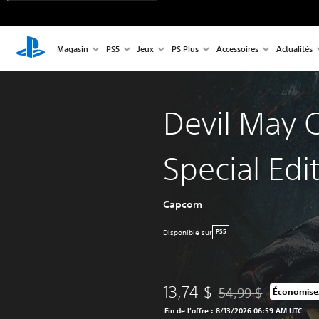
Magasin
PS5
Jeux
PS Plus
Accessoires
Actualités
Devil May C
Special Edi
Capcom
Disponible sur
PS5
13,74 $
54,99 $
Économise
Remise par rapport au
Fin de l’offre : 8/13/2026 06:59 AM UTC