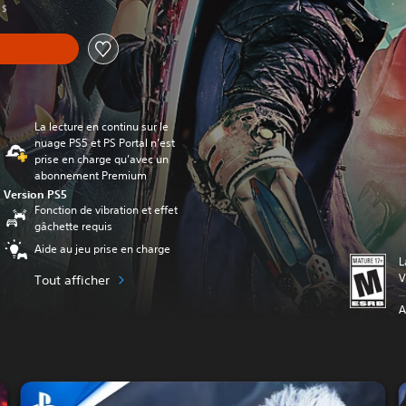
 $
La lecture en continu sur le
nuage PS5 et PS Portal n’est
prise en charge qu’avec un
abonnement Premium
Version PS5
Fonction de vibration et effet
gâchette requis
Aide au jeu prise en charge
L
V
Tout afficher
A