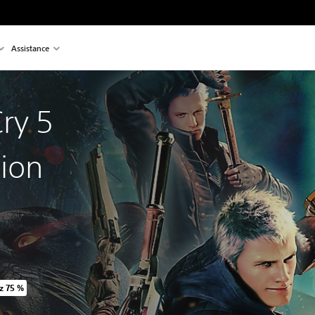
Assistance
ry 5
tion
z 75 %
 prix d'origine de 54,99 $