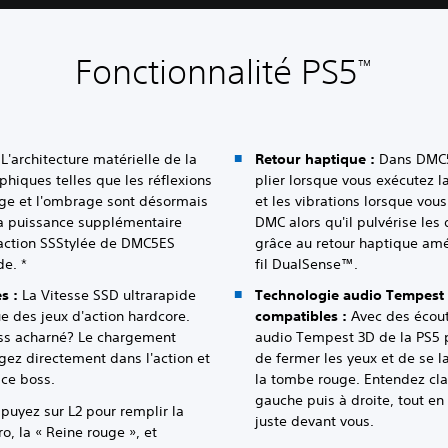
Fonctionnalité PS5
™
L'architecture matérielle de la
Retour haptique :
Dans DMC5E
hiques telles que les réflexions
plier lorsque vous exécutez 
rage et l'ombrage sont désormais
et les vibrations lorsque vous
 la puissance supplémentaire
DMC alors qu'il pulvérise les
'action SSStylée de DMC5ES
grâce au retour haptique amé
e. *
fil DualSense™.
s :
La Vitesse SSD ultrarapide
Technologie audio Tempest 
 des jeux d'action hardcore.
compatibles :
Avec des écout
ss acharné? Le chargement
audio Tempest 3D de la PS5
ez directement dans l'action et
de fermer les yeux et de se la
 ce boss.
la tombe rouge. Entendez cla
gauche puis à droite, tout en
uyez sur L2 pour remplir la
juste devant vous.
, la « Reine rouge », et