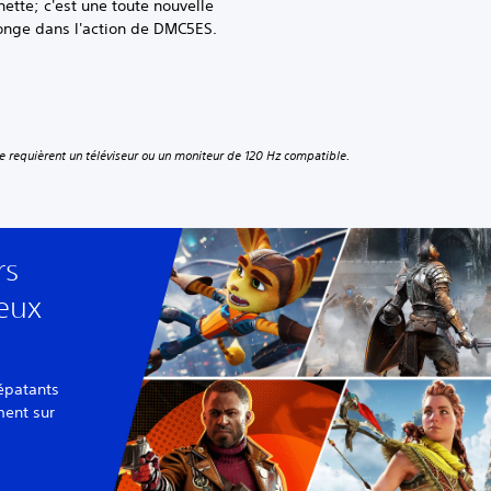
nette; c'est une toute nouvelle
longe dans l'action de DMC5ES.
e requièrent un téléviseur ou un moniteur de 120 Hz compatible.
rs
jeux
épatants
ment sur