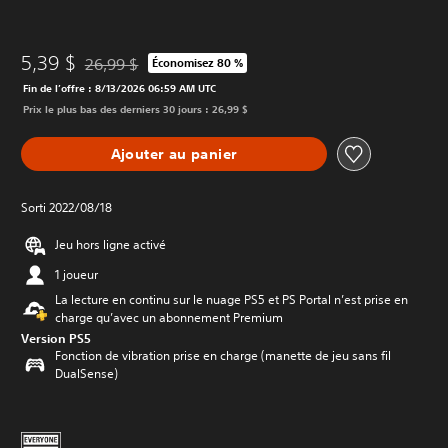
5,39 $
26,99 $
Économisez 80 %
Remise par rapport au prix d'origine de 26,99 $
Fin de l’offre : 8/13/2026 06:59 AM UTC
Prix le plus bas des derniers 30 jours : 26,99 $
Ajouter au panier
Sorti 2022/08/18
Jeu hors ligne activé
1 joueur
La lecture en continu sur le nuage PS5 et PS Portal n’est prise en
charge qu’avec un abonnement Premium
Version PS5
Fonction de vibration prise en charge (manette de jeu sans fil
DualSense)