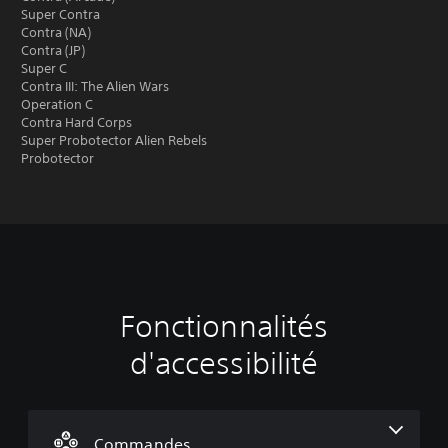
Super Contra
Contra (NA)
Contra (JP)
Super C
Contra III: The Alien Wars
Operation C
Contra Hard Corps
Super Probotector Alien Rebels
Probotector
Fonctionnalités
J
R
o
a
d'accessibilité
u
p
a
p
b
e
l
l
e
s
Commandes