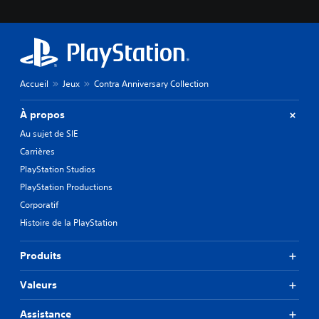
n
m
t
a
l
n
'
d
e
e
x
p
Accueil
Jeux
Contra Anniversary Collection
p
a
é
r
r
À propos
t
i
Au sujet de SIE
e
o
n
u
Carrières
c
c
PlayStation Studios
e
h
PlayStation Productions
d
e
e
Corporatif
s
j
Histoire de la PlayStation
V
e
o
u
u
o
Produits
s
u
p
e
Valeurs
o
n
u
m
Assistance
v
o