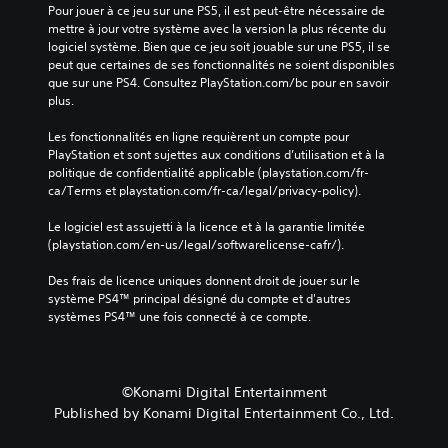
v
j
Pour jouer à ce jeu sur une PS5, il est peut-être nécessaire de 
e
e
mettre à jour votre système avec la version la plus récente du 
m
u
logiciel système. Bien que ce jeu soit jouable sur une PS5, il se 
e
e
peut que certaines de ses fonctionnalités ne soient disponibles 
n
n
que sur une PS4. Consultez PlayStation.com/bc pour en savoir 
t
p
plus.
s
a
.
u
Les fonctionnalités en ligne requièrent un compte pour 
s
PlayStation et sont sujettes aux conditions d’utilisation et à la 
e
politique de confidentialité applicable (playstation.com/fr-
J
à
ca/Terms et playstation.com/fr-ca/legal/privacy-policy).
o
t
u
o
Le logiciel est assujetti à la licence et à la garantie limitée 
a
u
(playstation.com/en-us/legal/softwarelicense-cafr/).
b
t
m
l
Des frais de licence uniques donnent droit de jouer sur le 
o
système PS4™ principal désigné du compte et d'autres 
e
m
systèmes PS4™ une fois connecté à ce compte.
s
e
a
n
n
t
s
d
©Konami Digital Entertainment
c
u
Published by Konami Digital Entertainment Co., Ltd.
o
r
m
a