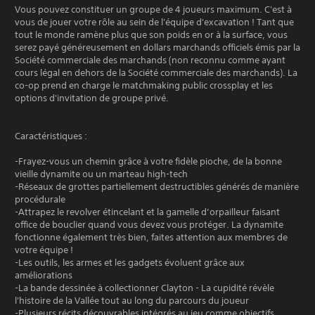
Vous pouvez constituer un groupe de 4 joueurs maximum. C'est à
vous de jouer votre rôle au sein de l'équipe d'excavation ! Tant que
tout le monde ramène plus que son poids en or à la surface, vous
serez payé généreusement en dollars marchands officiels émis par la
Société commerciale des marchands (non reconnu comme ayant
cours légal en dehors de la Société commerciale des marchands). La
co-op prend en charge le matchmaking public crossplay et les
options d'invitation de groupe privé.
Caractéristiques :
-Frayez-vous un chemin grâce à votre fidèle pioche, de la bonne
vieille dynamite ou un marteau high-tech
-Réseaux de grottes partiellement destructibles générés de manière
procédurale
-Attrapez le revolver étincelant et la gamelle d’orpailleur faisant
office de bouclier quand vous devez vous protéger. La dynamite
fonctionne également très bien, faites attention aux membres de
votre équipe !
-Les outils, les armes et les gadgets évoluent grâce aux
améliorations
-La bande dessinée à collectionner Clayton - La cupidité révèle
l'histoire de la Vallée tout au long du parcours du joueur
-Plusieurs récits découvrables intégrés au jeu comme objectifs