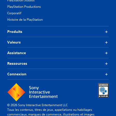
PlayStation Studios
c
u
o
PlayStation Productions
e
m
r
Corporatif
m
d
Histoire de la PlayStation
a
a
n
n
s
Produits
d
l
e
e
Valeurs
s
s
V
m
Assistance
o
e
u
n
s
Ressources
u
p
s
o
s
Connexion
u
a
v
n
e
s
z
a
c
v
o
o
n
© 2026 Sony Interactive Entertainment LLC
i
s
Tous les contenus, titres de jeux, appellations ou habillages
r
u
commerciaux, marques de commerce, illustrations et images
à