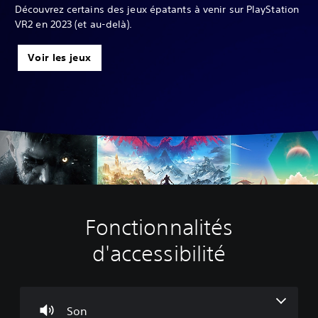
Découvrez certains des jeux épatants à venir sur PlayStation
VR2 en 2023 (et au-delà).
Voir les jeux
Fonctionnalités
R
R
D
é
e
i
d'accessibilité
g
m
f
l
a
f
a
p
i
g
p
c
e
a
u
Son