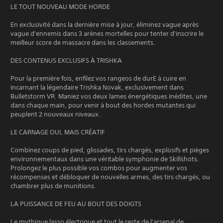
LE TOUT NOUVEAU MODE HORDE
En exclusivité dans la dernière mise à jour, éliminez vague après
vague d'ennemis dans 3 arènes mortelles pour tenter d'inscrire le
meilleur score de massacre dans les classements.
DES CONTENUS EXCLUSIFS À TRISHKA
Pour la première fois, enfilez vos rangeos de durE à cuire en
incarnant la légendaire Trishka Novak, exclusivement dans
Bulletstorm VR. Maniez vos deux lames énergétiques inédites, une
dans chaque main, pour venir à bout des hordes mutantes qui
peuplent 2 nouveaux niveaux.
LE CARNAGE OUI, MAIS CRÉATIF
Combinez coups de pied, glissades, tirs chargés, explosifs et pièges
environnementaux dans une véritable symphonie de Skillshots.
Prolongez le plus possible vos combos pour augmenter vos
récompenses et débloquer de nouvelles armes, des tirs chargés, ou
chambrer plus de munitions.
LA PUISSANCE DE FEU AU BOUT DES DOIGTS
Le mythique lasso électrique et tout le reste de l'arsenal de