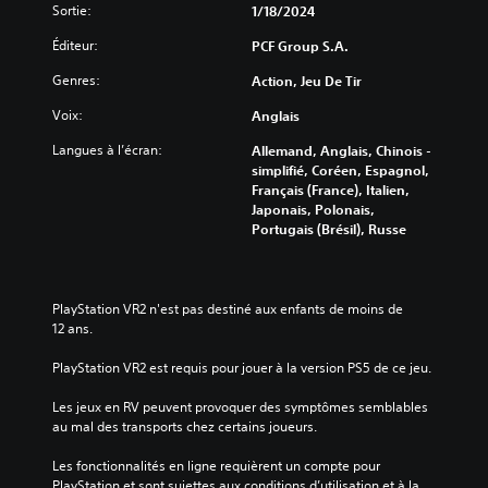
s
Sortie:
1/18/2024
e
r
q
a
l
u
Éditeur:
PCF Group S.A.
u
e
i
d
Genres:
Action, Jeu De Tir
s
v
i
o
t
o
Voix:
Anglais
u
o
d
s
u
Langues à l’écran:
Allemand, Anglais, Chinois -
e
a
c
simplifié, Coréen, Espagnol,
m
i
Français (France), Italien,
a
h
d
Japonais, Polonais,
n
e
e
Portugais (Brésil), Russe
i
s
r
è
e
o
r
n
n
e
t
f
à
PlayStation VR2 n'est pas destiné aux enfants de moins de 
à
o
e
12 ans.
p
n
n
r
c
t
PlayStation VR2 est requis pour jouer à la version PS5 de ce jeu.
o
e
é
g
n
Les jeux en RV peuvent provoquer des symptômes semblables 
e
r
d
au mal des transports chez certains joueurs.
s
e
r
s
V
e
Les fonctionnalités en ligne requièrent un compte pour 
s
o
l
PlayStation et sont sujettes aux conditions d’utilisation et à la 