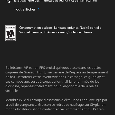
Effet gâchette des manettes de jeu PS VR2 Sense facultatif
Tout afficher
Consommation d’alcool, Langage ordurier, Nudité partielle,
Sang et carnage, Thèmes sexuels, Violence intense
Bulletstorm VR est un FPS brutal qui vous place dans les bottes
coquées de Grayson Hunt, mercenaire de l'espace au tempérament
de feu. Retrouvez cette inventivité dans le carnage, ce gunplay et
ces combos aux corps à corps qui ont fait la renommée du jeu
d'origine, repensés totalement pour l'ergonomie de la réalité
virtuelle.
Membre exilé du groupe d'assassins d'élite Dead Echo, aveuglé par
la soif de vengeance, Grayson se retrouve naufragé sur Stygia, un
monde hostile où il doit confronter l'ex-commandant qui l'a trahi.