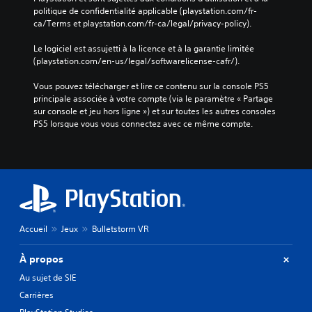
e
u
e
politique de confidentialité applicable (playstation.com/fr-
r
s
s
ca/Terms et playstation.com/fr-ca/legal/privacy-policy).
d
p
o
a
o
n
Le logiciel est assujetti à la licence et à la garantie limitée 
n
u
t
(playstation.com/en-us/legal/softwarelicense-cafr/).
s
v
o
l
e
u
Vous pouvez télécharger et lire ce contenu sur la console PS5 
e
z
t
principale associée à votre compte (via le paramètre « Partage 
j
j
a
sur console et jeu hors ligne ») et sur toutes les autres consoles 
e
o
u
PS5 lorsque vous vous connectez avec ce même compte.
u
u
t
.
e
o
r
u
a
r
R
u
d
a
j
e
p
e
v
p
u
o
Accueil
Jeux
Bulletstorm VR
e
e
u
t
l
s
n
À propos
s
.
a
d
Au sujet de SIE
v
e
i
Carrières
s
g