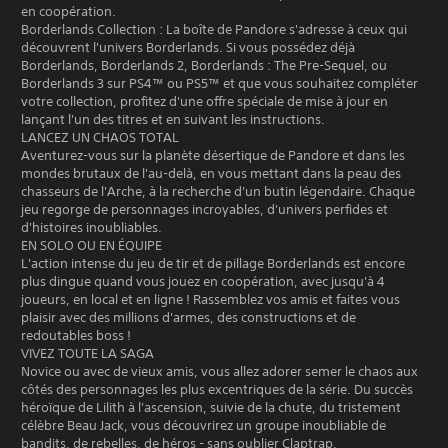
en coopération.
Borderlands Collection : La boîte de Pandore s'adresse à ceux qui
découvrent l'univers Borderlands. Si vous possédez déjà
Borderlands, Borderlands 2, Borderlands : The Pre-Sequel, ou
Borderlands 3 sur PS4™ ou PS5™ et que vous souhaitez compléter
votre collection, profitez d'une offre spéciale de mise à jour en
lançant l'un des titres et en suivant les instructions.
LANCEZ UN CHAOS TOTAL
Aventurez-vous sur la planète désertique de Pandore et dans les
mondes brutaux de l'au-delà, en vous mettant dans la peau des
chasseurs de l'Arche, à la recherche d'un butin légendaire. Chaque
jeu regorge de personnages incroyables, d'univers perfides et
d'histoires inoubliables.
EN SOLO OU EN ÉQUIPE
L'action intense du jeu de tir et de pillage Borderlands est encore
plus dingue quand vous jouez en coopération, avec jusqu'à 4
joueurs, en local et en ligne ! Rassemblez vos amis et faites vous
plaisir avec des millions d'armes, des constructions et de
redoutables boss !
VIVEZ TOUTE LA SAGA
Novice ou avec de vieux amis, vous allez adorer semer le chaos aux
côtés des personnages les plus excentriques de la série. Du succès
héroïque de Lilith à l'ascension, suivie de la chute, du tristement
célèbre Beau Jack, vous découvrirez un groupe inoubliable de
bandits, de rebelles, de héros - sans oublier Claptrap.