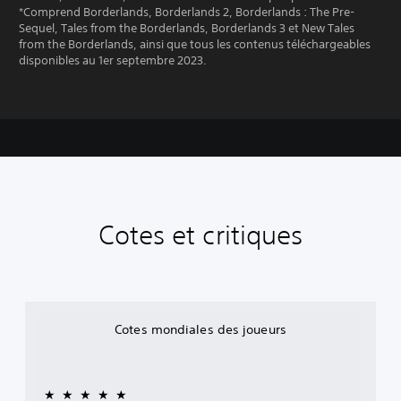
*Comprend Borderlands, Borderlands 2, Borderlands : The Pre-
Sequel, Tales from the Borderlands, Borderlands 3 et New Tales
from the Borderlands, ainsi que tous les contenus téléchargeables
disponibles au 1er septembre 2023.
Cotes et critiques
Cotes mondiales des joueurs
★★★★★