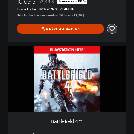
10,69 $
53,49 $
Économisez 80 %
Remise par rapport au prix d'origine de 53,49 $
m
Fin de l’offre : 8/13/2026 06:59 AM UTC
i
Prix le plus bas des derniers 30 jours : 53,49 $
u
m
E
Ajouter au panier
d
i
t
B
i
a
o
t
n
t
l
e
f
i
e
l
d
4
™
Battlefield 4™