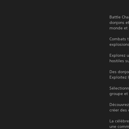
Battle Cha
donjons et
monde et d
Combats tr
explosions
Explorez 
hostiles s
Des donjon
Exploitez
Sélectionn
groupe et 
Découvrez
créer des 
La célèbre
une commu