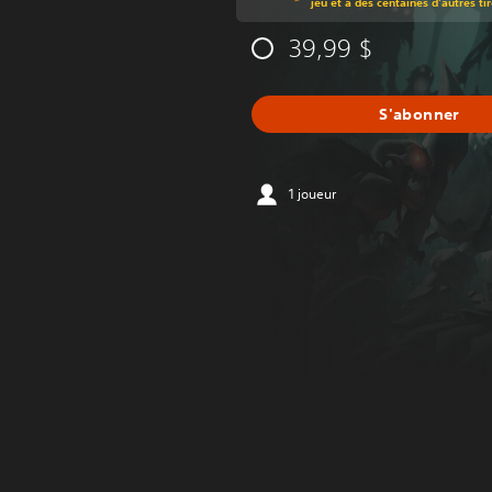
jeu et à des centaines d'autres ti
39,99 $
S'abonner
1 joueur