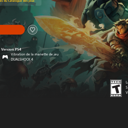
rés du Catalogue des jeux
Version PS4
Vibration de la manette de jeu
DUALSHOCK 4
L
S
V