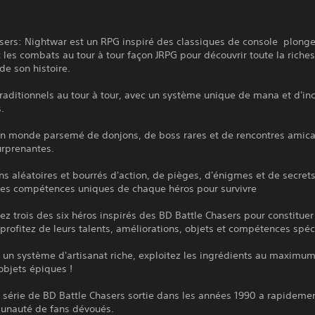
sers: Nightwar est un RPG inspiré des classiques de console plonge
 les combats au tour à tour façon JRPG pour découvrir toute la riche
e son histoire.
aditionnels au tour à tour, avec un système unique de mana et d'in
.
un monde parsemé de donjons, de boss rares et de rencontres amica
urprenantes.
s aléatoires et bourrés d'action, de pièges, d'énigmes et de secrets
 les compétences uniques de chaque héros pour survivre
ez trois des six héros inspirés des BD Battle Chasers pour constituer
profitez de leurs talents, améliorations, objets et compétences spéc
 un système d'artisanat riche, exploitez les ingrédients au maximu
objets épiques !
 série de BD Battle Chasers sortie dans les années 1990 a rapidemen
nauté de fans dévoués.