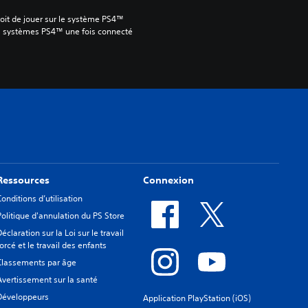
oit de jouer sur le système PS4™ 
s systèmes PS4™ une fois connecté 
Ressources
Connexion
Conditions d’utilisation
Politique d'annulation du PS Store
Déclaration sur la Loi sur le travail
forcé et le travail des enfants
Classements par âge
Avertissement sur la santé
Développeurs
Application PlayStation (iOS)