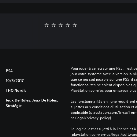
Pour jouer à ce jeu sur une PS5, il est 
PS4
jour votre système avec la version la pl
que ce jeu soit jouable sur une PS5, il s
10/3/2017
fonctionnalités ne soient disponibles q
THQ Nordic
PlayStation.com/bc pour en savoir plus
Jeux De Rôles, Jeux De Rôles,
Les fonctionnalités en ligne requièrent
Stratégie
sujettes aux conditions d’utilisation et à
applicable (playstation.com/fr-ca/Term
ca/legal/privacy-policy).
Le logiciel est assujetti à la licence et à
(playstation.com/en-us/legal/softwarel