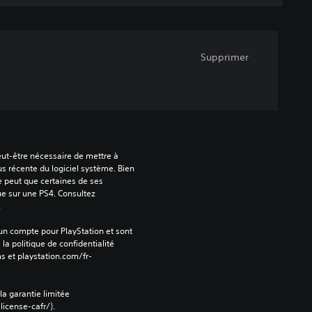
Supprimer
peut-être nécessaire de mettre à 
us récente du logiciel système. Bien 
e peut que certaines de ses 
ue sur une PS4. Consultez 
.
 un compte pour PlayStation et sont 
 la politique de confidentialité 
s et playstation.com/fr-
 la garantie limitée 
icense-cafr/).