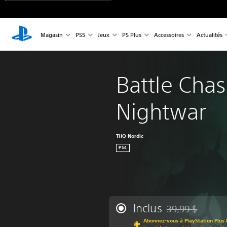
Magasin
PS5
Jeux
PS Plus
Accessoires
Actualités
Battle Chas
Nightwar
THQ Nordic
PS4
Inclus
39,99 $
Remise par rapport
Abonnez-vous à PlayStation Plus 