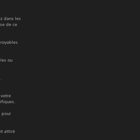
z dans les
sse de ce
croyables
les ou
.
 votre
ifiques.
m pour
t attiré