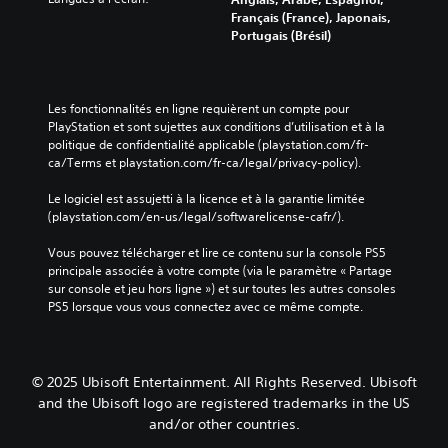
a
i
r
s
s
Français (France), Japonais,
n
c
l
u
.
Portugais (Brésil)
i
h
e
n
è
a
u
t
r
S
g
r
e
e
e
e
l
m
Les fonctionnalités en ligne requièrent un compte pour 
à
t
e
n
p
PlayStation et sont sujettes aux conditions d’utilisation et à la 
c
ê
c
s
s
politique de confidentialité applicable (playstation.com/fr-
e
t
t
i
i
ca/Terms et playstation.com/fr-ca/legal/privacy-policy).
q
e
u
m
b
u
h
r
p
Le logiciel est assujetti à la licence et à la garantie limitée 
i
'
a
e
a
(playstation.com/en-us/legal/softwarelicense-cafr/).
l
e
u
.
r
l
i
t
t
Vous pouvez télécharger et lire ce contenu sur la console PS5 
l
t
e
i
principale associée à votre compte (via le paramètre « Partage 
S
e
(
é
)
sur console et jeu hors ligne ») et sur toutes les autres consoles 
s
o
H
r
.
PS5 lorsque vous vous connectez avec ce même compte.
o
u
U
é
i
D
s
g
t
R
)
-
l
i
a
e
t
a
© 2025 Ubisoft Entertainment. All Rights Reserved. Ubisoft
d
s
p
i
b
e
and the Ubisoft logo are registered trademarks in the US
t
p
t
n
l
and/or other countries.
a
e
r
t
e
g