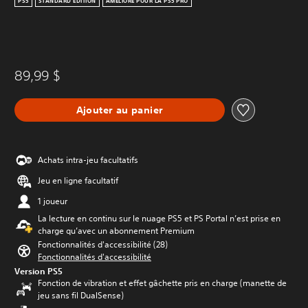
PS5
STANDARD EDITION
AMÉLIORÉ POUR LA PS5 PRO
89,99 $
Ajouter au panier
Achats intra-jeu facultatifs
Jeu en ligne facultatif
1 joueur
La lecture en continu sur le nuage PS5 et PS Portal n’est prise en
charge qu’avec un abonnement Premium
Fonctionnalités d'accessibilité (28)
Fonctionnalités d'accessibilité
Version PS5
Fonction de vibration et effet gâchette pris en charge (manette de
jeu sans fil DualSense)