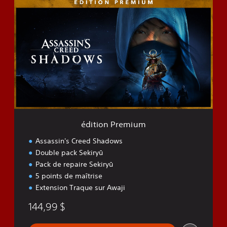
é
d
i
t
i
o
n
P
r
e
m
i
u
édition Premium
m
Assassin's Creed Shadows
Double pack Sekiryū
Pack de repaire Sekiryū
5 points de maîtrise
Extension Traque sur Awaji
144,99 $