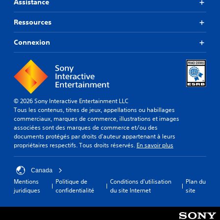
z
Assistance
p
s
s
l
c
a
s
p
a
o
r
o
o
Ressources
l
n
a
u
u
e
s
m
s
v
Connexion
c
u
é
-
e
t
l
t
t
z
u
t
r
i
r
r
e
e
t
é
e
r
r
r
g
.
l
l
e
l
e
a
s
e
© 2026 Sony Interactive Entertainment LLC
s
s
e
r
C
Tous les contenus, titres de jeux, appellations ou habillages
c
o
s
l
commerciaux, marques de commerce, illustrations et images
o
o
r
t
a
associées sont des marques de commerce et/ou des
n
m
t
a
s
documents protégés par droits d'auteur appartenant à leurs
f
m
i
g
e
propriétaires respectifs. Tous droits réservés.
En savoir plus
o
a
e
r
n
r
n
a
a
s
d
t
u
n
i
Canada
e
v
d
d
b
Mentions
Politique de
Conditions d'utilisation
Plan du
s
i
i
i
i
juridiques
confidentialité
du site Internet
site
d
o
e
l
s
u
d
d
i
u
j
e
e
t
e