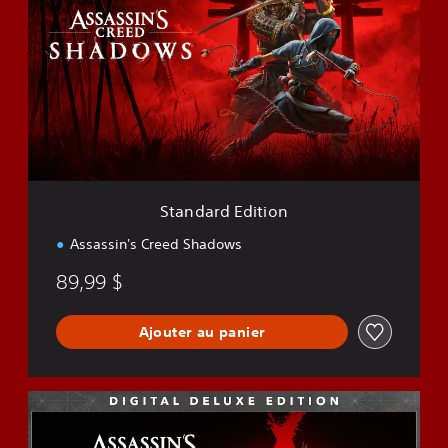
a
n
d
a
r
d
E
d
i
t
i
Standard Edition
o
n
Assassin's Creed Shadows
89,99 $
Ajouter au panier
D
e
l