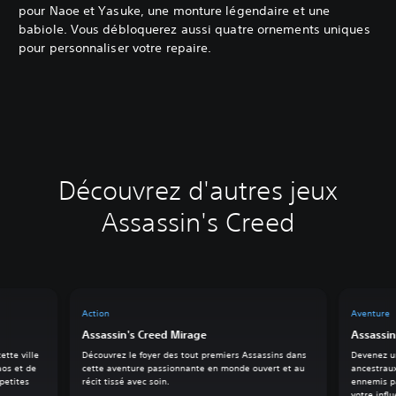
pour Naoe et Yasuke, une monture légendaire et une
babiole. Vous débloquerez aussi quatre ornements uniques
pour personnaliser votre repaire.
Découvrez d'autres jeux
Assassin's Creed
Action
Aventure
Assassin's Creed Mirage
Assassin
ette ville
Découvrez le foyer des tout premiers Assassins dans
Devenez un
os et de
cette aventure passionnante en monde ouvert et au
ancestraux
petites
récit tissé avec soin.
ennemis pa
votre infl