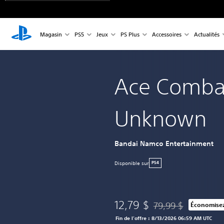
Magasin
PS5
Jeux
PS Plus
Accessoires
Actualités
Ace Combat
Unknown
Bandai Namco Entertainment
Disponible sur
PS4
12,79 $
79,99 $
Économisez
Remise par rapport au
Fin de l’offre : 8/13/2026 06:59 AM UTC