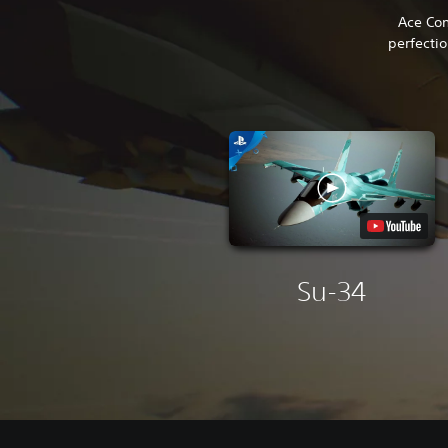
Ace Com
perfecti
Su-34