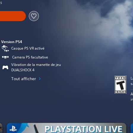
 $
Version PS4
Casque PS VR activé
Camera PS facultative
Vibration de la manette de jeu
DUALSHOCK 4
L
Tout afficher
s
A
i