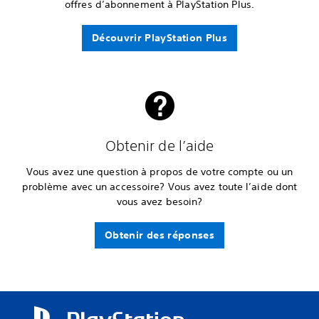
offres d’abonnement à PlayStation Plus.
Découvrir PlayStation Plus
Obtenir de l’aide
Vous avez une question à propos de votre compte ou un
problème avec un accessoire? Vous avez toute l’aide dont
vous avez besoin?
Obtenir des réponses