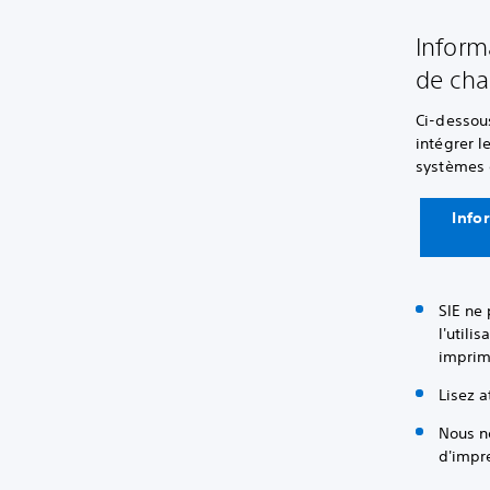
Inform
de ch
Ci-dessou
intégrer l
systèmes d
Info
SIE ne 
l'utili
imprima
Lisez a
Nous n
d'impr