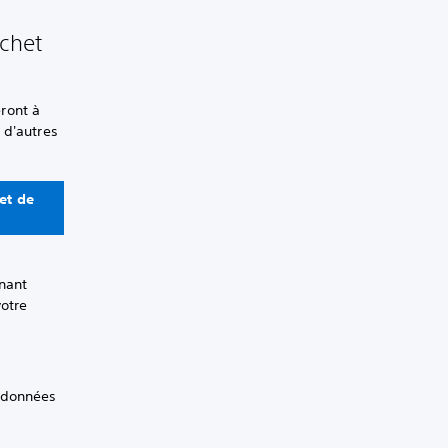
ochet
ront à
 d'autres
et de
rnant
votre
e données