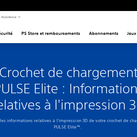
Assistance
curité
PS Store et remboursements
Abonnements
Jeux
Crochet de chargemen
ULSE Elite : Informatio
elatives à l'impression 
les informations relatives à l'impression 3D de votre crochet de c
PULSE Elite™.