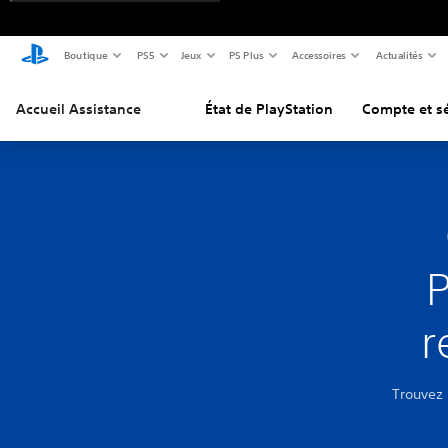
Boutique
PS5
Jeux
PS Plus
Accessoires
Actualités
Accueil Assistance
État de PlayStation
Compte et sé
P
r
Trouvez 