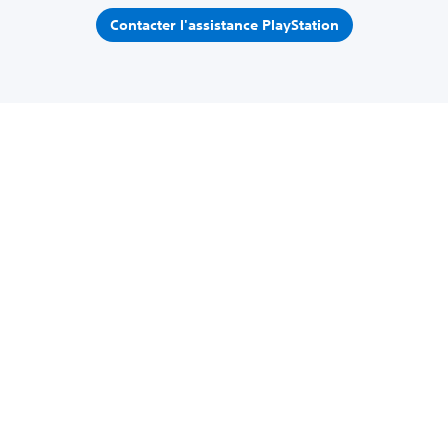
Contacter l'assistance PlayStation
Accueil
Assistance PlayStation
Matériel et réparations
Comment mettre et régler votre casque PS VR2
Infos
À propos de SIE
Carrières
PlayStation Studios
PlayStation Productions
Entreprise