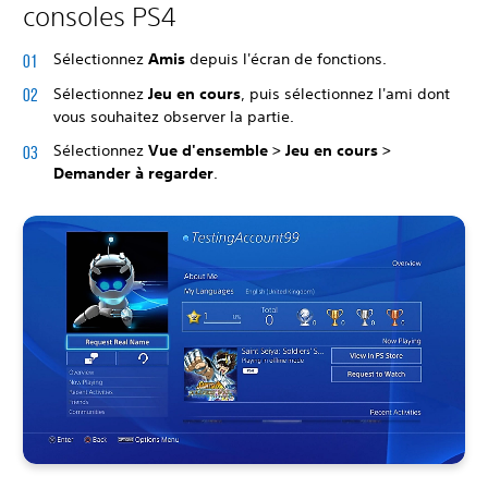
consoles PS4
Sélectionnez
Amis
depuis l'écran de fonctions.
Sélectionnez
Jeu en cours
, puis sélectionnez l'ami dont
vous souhaitez observer la partie.
Sélectionnez
Vue d'ensemble > Jeu en cours >
Demander à regarder
.