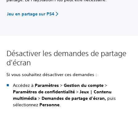
Jeu en partage sur PS4
Désactiver les demandes de partage
d'écran
Si vous souhaitez désactiver ces demandes :
Accédez à
Paramètres
>
Gestion du compte
>
Paramètres de confidentialité
>
Jeux | Contenu
multimédia
>
Demandes de partage d'écran,
puis
sélectionnez
Personne
.