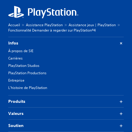
Accueil
Assistance PlayStation
Assistance jeux | PlayStation
Fonctionnalité Demander à regarder sur PlayStation®4
Infos
À propos de SIE
Carrières
PlayStation Studios
PlayStation Productions
Entreprise
L'histoire de PlayStation
Produits
Valeurs
Soutien