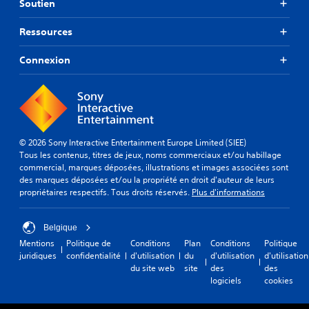
Soutien
Ressources
Connexion
© 2026 Sony Interactive Entertainment Europe Limited (SIEE)
Tous les contenus, titres de jeux, noms commerciaux et/ou habillage
commercial, marques déposées, illustrations et images associées sont
des marques déposées et/ou la propriété en droit d'auteur de leurs
propriétaires respectifs. Tous droits réservés.
Plus d'informations
Belgique
Mentions
Politique de
Conditions
Plan
Conditions
Politique
juridiques
confidentialité
d'utilisation
du
d'utilisation
d'utilisation
du site web
site
des
des
logiciels
cookies