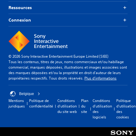
Ressources
Connexion
© 2026 Sony Interactive Entertainment Europe Limited (SIEE)
Tous les contenus, titres de jeux, noms commerciaux et/ou habillage
commercial, marques déposées, illustrations et images associées sont
des marques déposées et/ou la propriété en droit d'auteur de leurs
propriétaires respectifs. Tous droits réservés.
Plus d'informations
Belgique
Mentions
Politique de
Conditions
Plan
Conditions
Politique
juridiques
confidentialité
d'utilisation
du
d'utilisation
d'utilisation
du site web
site
des
des
logiciels
cookies