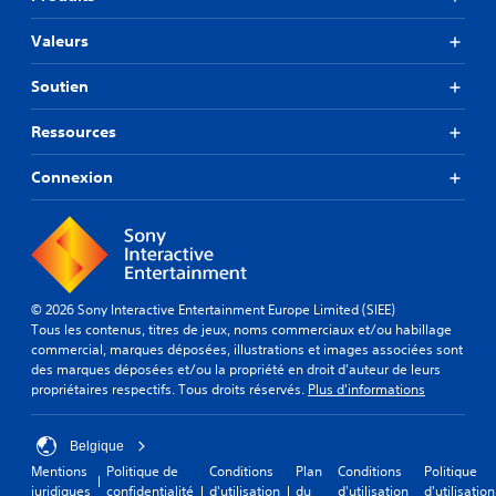
Valeurs
Soutien
Ressources
Connexion
© 2026 Sony Interactive Entertainment Europe Limited (SIEE)
Tous les contenus, titres de jeux, noms commerciaux et/ou habillage
commercial, marques déposées, illustrations et images associées sont
des marques déposées et/ou la propriété en droit d'auteur de leurs
propriétaires respectifs. Tous droits réservés.
Plus d'informations
Belgique
Mentions
Politique de
Conditions
Plan
Conditions
Politique
juridiques
confidentialité
d'utilisation
du
d'utilisation
d'utilisation