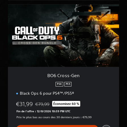
B
O
6
C
r
o
s
s
-
G
e
n
BO6 Cross-Gen
PS4
PS5
Black Ops 6 pour PS4™/PS5®
€31,99
€79,99
Économisez 60 %
Remise par rapport au prix d'origine de €79,99
Fin de l'offre : 12/8/2026 10:59 PM UTC
Prix le plus bas au cours des 30 derniers jours : €79,99