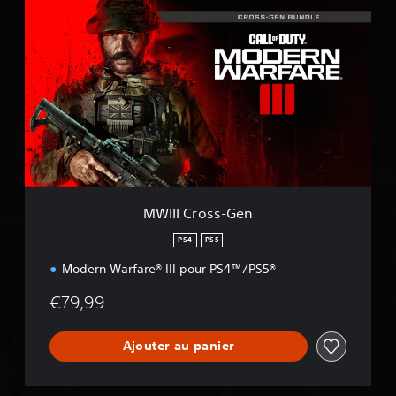
W
I
I
I
C
r
o
s
s
-
G
e
MWIII Cross-Gen
n
PS4
PS5
Modern Warfare® III pour PS4™/PS5®
€79,99
Ajouter au panier