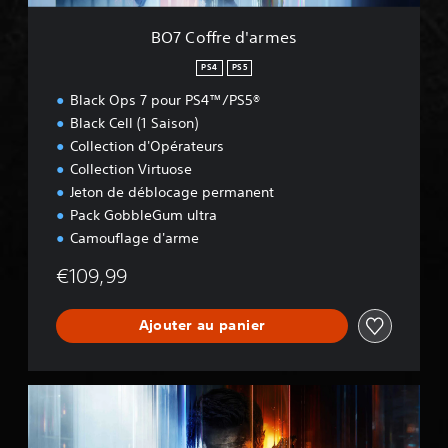
a
r
BO7 Coffre d'armes
m
e
PS4
PS5
s
Black Ops 7 pour PS4™/PS5®
Black Cell (1 Saison)
Collection d'Opérateurs
Collection Virtuose
Jeton de déblocage permanent
Pack GobbleGum ultra
Camouflage d'arme
€109,99
Ajouter au panier
B
O
7