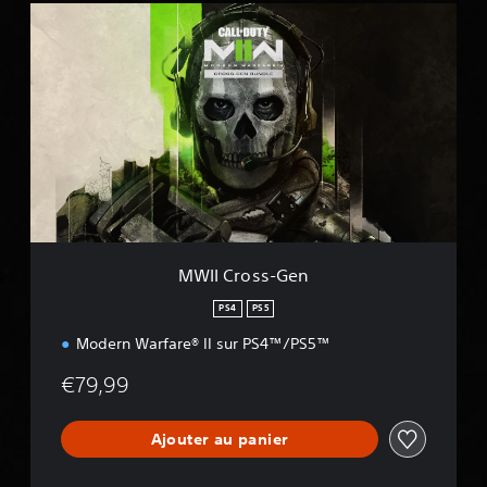
M
W
I
I
C
r
o
s
s
-
G
e
n
MWII Cross-Gen
PS4
PS5
Modern Warfare® II sur PS4™/PS5™
€79,99
Ajouter au panier