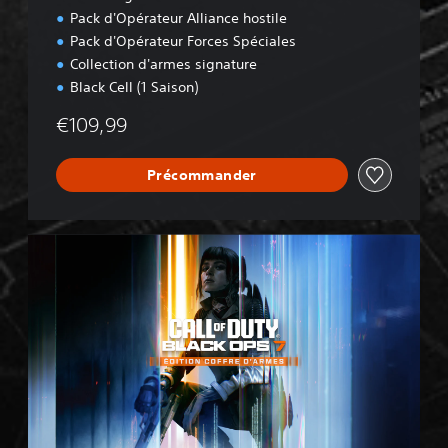
Pack d'Opérateur Alliance hostile
Pack d'Opérateur Forces Spéciales
Collection d'armes signature
Black Cell (1 Saison)
€109,99
Précommander
B
O
7
C
o
f
f
r
e
d
'