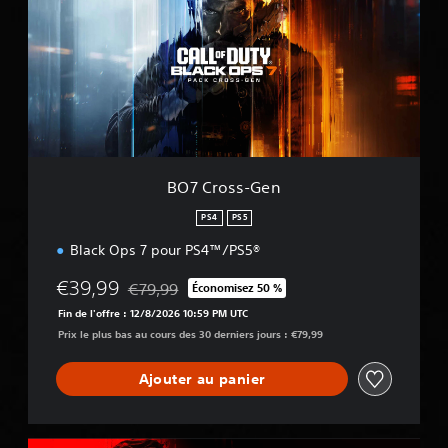
C
r
o
s
s
-
G
e
n
BO7 Cross-Gen
PS4
PS5
Black Ops 7 pour PS4™/PS5®
€39,99
€79,99
Économisez 50 %
Remise par rapport au prix d'origine de €79,99
Fin de l'offre : 12/8/2026 10:59 PM UTC
Prix le plus bas au cours des 30 derniers jours : €79,99
Ajouter au panier
M