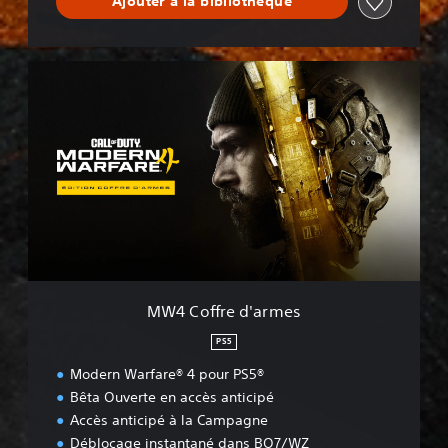
Ajouter à la bibliothèque
M
W
4
C
o
f
f
r
e
d
'
a
r
MW4 Coffre d'armes
m
e
PS5
s
Modern Warfare® 4 pour PS5®
Bêta Ouverte en accès anticipé
Accès anticipé à la Campagne
Déblocage instantané dans BO7/WZ