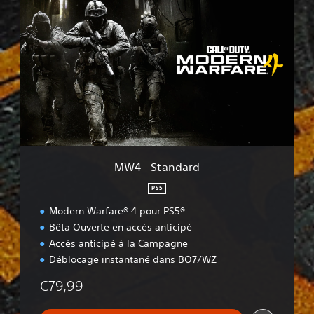
W
4
-
S
t
a
n
d
a
r
d
MW4 - Standard
PS5
Modern Warfare® 4 pour PS5®
Bêta Ouverte en accès anticipé
Accès anticipé à la Campagne
Déblocage instantané dans BO7/WZ
€79,99