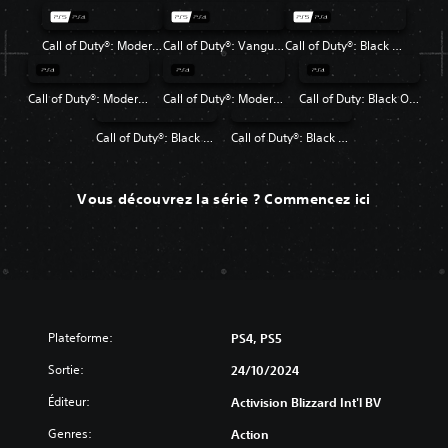
Call of Duty®: Modern Warfare® II
Call of Duty®: Vanguard
Call of Duty®: Black Ops Cold War
Call of Duty®: Modern Warfare®
Call of Duty®: Modern Warfare® 2 Campaign Remastered
Call of Duty: Black Ops 4
Call of Duty®: Black Ops
Call of Duty®: Black Ops II
Vous découvrez la série ? Commencez ici
Plateforme:
PS4, PS5
Sortie:
24/10/2024
Éditeur:
Activision Blizzard Int'l BV
Genres:
Action