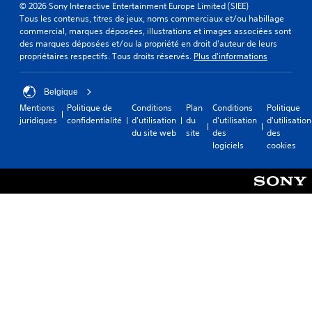
© 2026 Sony Interactive Entertainment Europe Limited (SIEE)
Tous les contenus, titres de jeux, noms commerciaux et/ou habillage
commercial, marques déposées, illustrations et images associées sont
des marques déposées et/ou la propriété en droit d'auteur de leurs
propriétaires respectifs. Tous droits réservés.
Plus d'informations
Belgique
Mentions
Politique de
Conditions
Plan
Conditions
Politique
juridiques
confidentialité
d'utilisation
du
d'utilisation
d'utilisation
du site web
site
des
des
logiciels
cookies