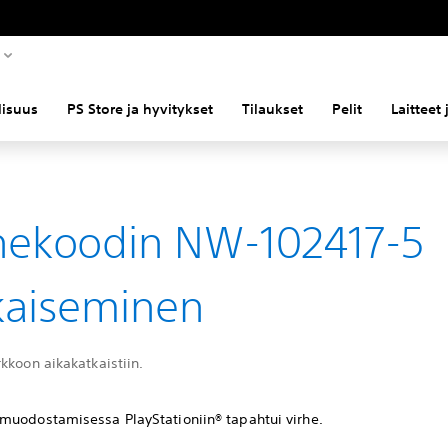
llisuus
PS Store ja hyvitykset
Tilaukset
Pelit
Laitteet
hekoodin NW-102417-5
kaiseminen
kkoon aikakatkaistiin.
muodostamisessa PlayStationiin® tapahtui virhe.