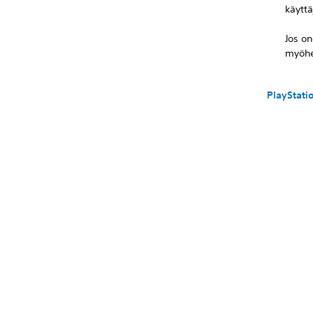
käyttäj
Jos on
myöhe
PlayStatio