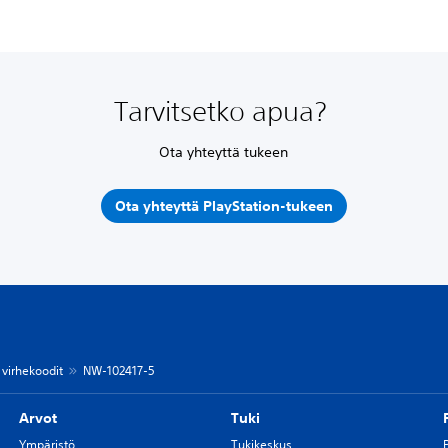
Tarvitsetko apua?
Ota yhteyttä tukeen
Ota yhteyttä PlayStation-tukeen
 virhekoodit
NW-102417-5
Arvot
Tuki
Ympäristö
Tukikeskus