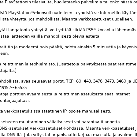
ta PlayStationin tilasivulta, huolletaanko palvelimia tai onko niissä 
stä PlayStation®5-konsoli uudelleen ja yhdistä se Internetiin käyttä
lista yhteyttä, jos mahdollista. Määritä verkkoasetukset uudelleen.
ytät langatonta yhteyttä, voit yrittää siirtää PS5®-konsolia lähemmäs 
istaa laitteiden välillä mahdollisesti olevia esteitä.
reititin ja modeemi pois päältä, odota ainakin 5 minuuttia ja käynni
leen.
ä reitittimen laiteohjelmisto. (Lisätietoja päivityksestä saat reitittime
tajalta.)
hdollista, avaa seuraavat portit. TCP: 80, 443, 3478, 3479, 3480 ja U
 49152～65535.
etoja porttien avaamisesta ja reitittimen asetuksista saat internet-
untarjoajaltasi.
ä verkkoasetuksissa staattinen IP-osoite manuaalisesti.
setusten muuttaminen väliaikaisesti voi parantaa tilannetta.
DNS-asetukset Verkkoasetukset-kohdassa. Määritä verkkoasetukset j
ella DNS:llä, jota yritys tai organisaatio tarjoaa maksutta ja avoimest