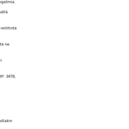
ongelmia.
mällä
reititintä
stä ne
n
DP: 3478,
ollakin
i