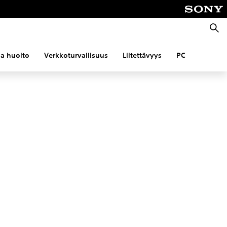
Haku
 ja huolto
Verkkoturvallisuus
Liitettävyys
PC