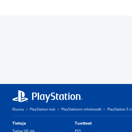
Etusivu
PlayStation-tuki
PlayStationin virhekoodit
PlayStation 5:n
Tietoja
Tuotteet
Tietoa SIE:stä
PS5