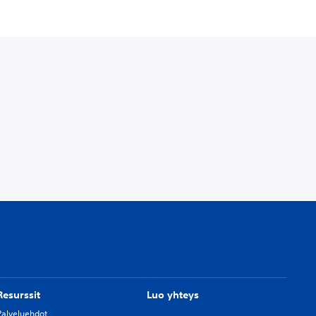
Resurssit
Luo yhteys
Palveluehdot