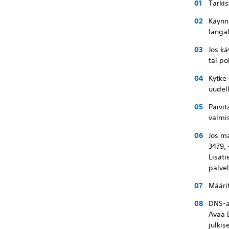
Tarkis
Käynni
langal
Jos kä
tai po
Kytke 
uudel
Päivit
valmis
Jos ma
3479,
Lisäti
palvel
Määrit
DNS-a
Avaa 
julkis