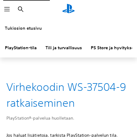
Haku
Tukiosion etusivu
PlayStation-tila
Tili ja turvallisuus
PS Store ja hyvitykset
Virhekoodin WS-37504-9
ratkaiseminen
PlayStation®-palvelua huolletaan.
Jos haluat lisätietoja, tarkista PlayStation-palvelun tila.