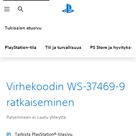
Haku
Tukiosion etusivu
PlayStation-tila
Tili ja turvallisuus
PS Store ja hyvitykset
Virhekoodin WS-37469-9
ratkaiseminen
Palvelimeen ei saatu yhteyttä.
Tarkista PlayStation®-tilasivu.