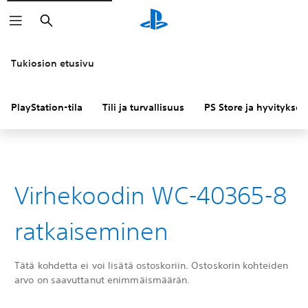
Haku
Tukiosion etusivu
PlayStation-tila
Tili ja turvallisuus
PS Store ja hyvitykset
Virhekoodin WC-40365-8
ratkaiseminen
Tätä kohdetta ei voi lisätä ostoskoriin. Ostoskorin kohteiden
arvo on saavuttanut enimmäismäärän.