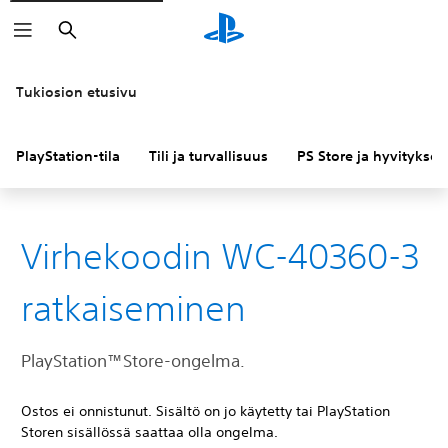
Haku
Tukiosion etusivu
PlayStation-tila
Tili ja turvallisuus
PS Store ja hyvitykset
Virhekoodin WC-40360-3
ratkaiseminen
PlayStation™Store-ongelma.
Ostos ei onnistunut. Sisältö on jo käytetty tai PlayStation
Storen sisällössä saattaa olla ongelma.