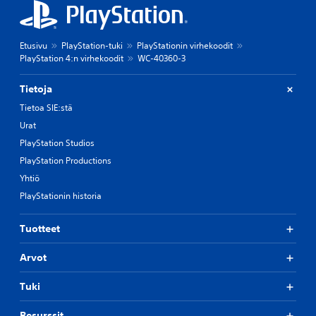
Etusivu
PlayStation-tuki
PlayStationin virhekoodit
PlayStation 4:n virhekoodit
WC-40360-3
Tietoja
Tietoa SIE:stä
Urat
PlayStation Studios
PlayStation Productions
Yhtiö
PlayStationin historia
Tuotteet
Arvot
Tuki
Resurssit