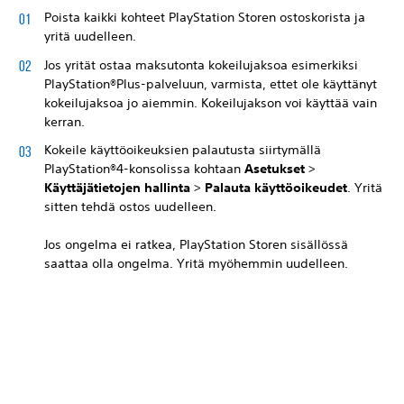
Poista kaikki kohteet PlayStation Storen ostoskorista ja
yritä uudelleen.
Jos yrität ostaa maksutonta kokeilujaksoa esimerkiksi
PlayStation®Plus-palveluun, varmista, ettet ole käyttänyt
kokeilujaksoa jo aiemmin. Kokeilujakson voi käyttää vain
kerran.
Kokeile käyttöoikeuksien palautusta siirtymällä
PlayStation®4-konsolissa kohtaan
Asetukset
>
Käyttäjätietojen hallinta
>
Palauta käyttöoikeudet
. Yritä
sitten tehdä ostos uudelleen.
Jos ongelma ei ratkea, PlayStation Storen sisällössä
saattaa olla ongelma. Yritä myöhemmin uudelleen.