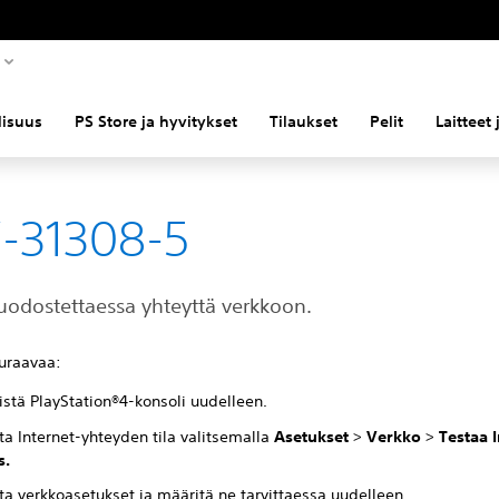
llisuus
PS Store ja hyvitykset
Tilaukset
Pelit
Laitteet
-31308-5
uodostettaessa yhteyttä verkkoon.
euraavaa:
istä PlayStation®4-konsoli uudelleen.
ta Internet-yhteyden tila valitsemalla
Asetukset
>
Verkko
>
Testaa 
s.
ta verkkoasetukset ja määritä ne tarvittaessa uudelleen.