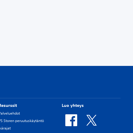
Resurssit
Luo yhteys
Palveluehdot
PS Storen peruutuskäytäntö
Ikärajat