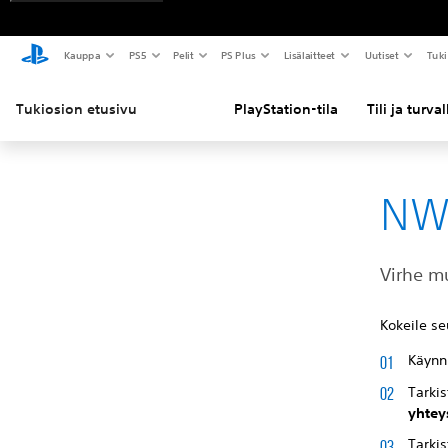
Kauppa
PS5
Pelit
PS Plus
Lisälaitteet
Uutiset
Tuki
Tukiosion etusivu
PlayStation-tila
Tili ja turva
NW
Virhe m
Kokeile s
Käynn
Tarkis
yhtey
Tarkis