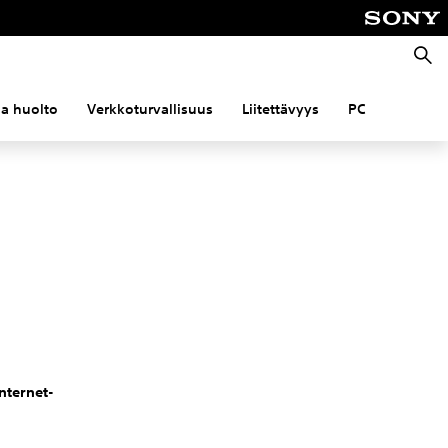
Haku
 ja huolto
Verkkoturvallisuus
Liitettävyys
PC
Internet-