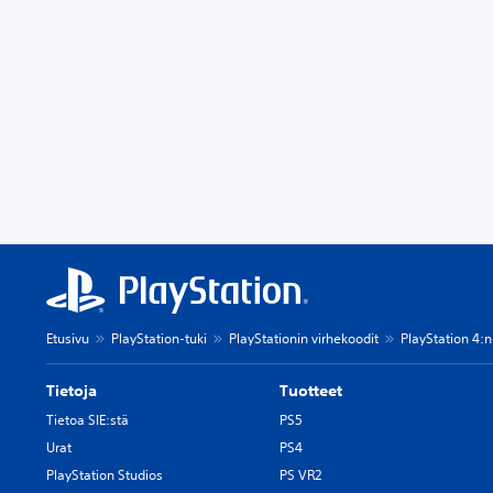
Etusivu
PlayStation-tuki
PlayStationin virhekoodit
PlayStation 4:n
Tietoja
Tuotteet
Tietoa SIE:stä
PS5
Urat
PS4
PlayStation Studios
PS VR2