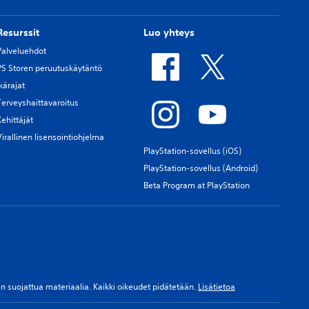
Resurssit
Luo yhteys
Palveluehdot
PS Storen peruutuskäytäntö
Ikärajat
Terveyshaittavaroitus
Kehittäjät
Virallinen lisensointiohjelma
PlayStation-sovellus (iOS)
PlayStation-sovellus (Android)
Beta Program at PlayStation
ksin suojattua materiaalia. Kaikki oikeudet pidätetään.
Lisätietoa