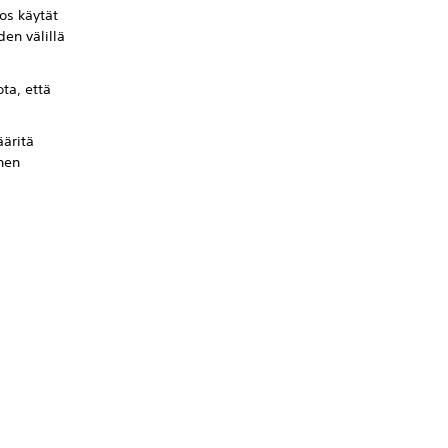
os käytät
den välillä
ta, että
äritä
nen