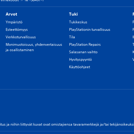
Arvot
Tuki
Ympäristö
Tukikeskus
Esteettömyys
PlayStationin turvallisuus
Verkkoturvallisuus
Tila
Monimuotoisuus, yhdenvertaisuus
PlayStation Repairs
ja osallistaminen
Salasanan vaihto
Hyvityspyyntö
Käyttöohjeet
vitus ja niihin liittyvät kuvat ovat omistajiensa tavaramerkkejä ja/tai tekijänoikeu