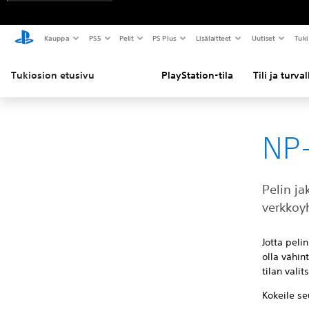
Kauppa
PS5
Pelit
PS Plus
Lisälaitteet
Uutiset
Tuki
Tukiosion etusivu
PlayStation-tila
Tili ja turva
NP-
Pelin j
verkkoy
Jotta peli
olla vähin
tilan vali
Kokeile s