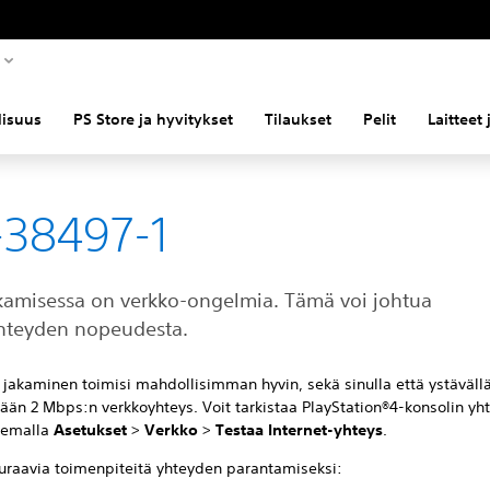
llisuus
PS Store ja hyvitykset
Tilaukset
Pelit
Laitteet
38497-1
akamisessa on verkko-ongelmia. Tämä voi johtua
hteyden nopeudesta.
n jakaminen toimisi mahdollisimman hyvin, sekä sinulla että ystävällä
tään 2 Mbps:n verkkoyhteys. Voit tarkistaa PlayStation®4-konsolin y
tsemalla
Asetukset
>
Verkko
>
Testaa Internet-yhteys
.
euraavia toimenpiteitä yhteyden parantamiseksi: