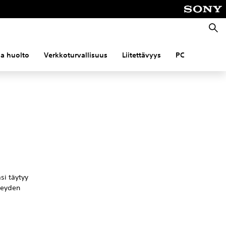
Haku
 ja huolto
Verkkoturvallisuus
Liitettävyys
PC
si täytyy
hteyden