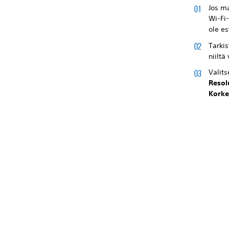
Jos m
Wi-Fi-
ole es
Tarkis
niiltä
Valit
Resol
Kork