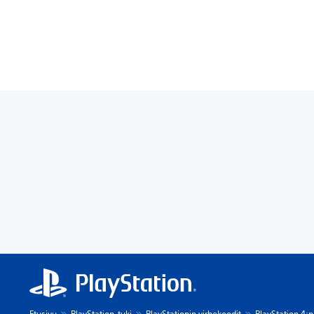
Etusivu
PlayStation-tuki
PlayStationin virhekoodit
PlayStation 4:n