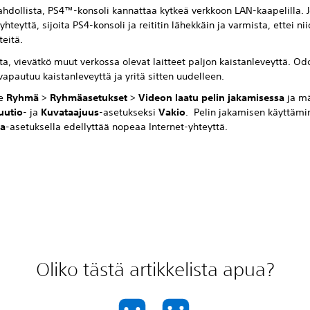
ahdollista, PS4™-konsoli kannattaa kytkeä verkkoon LAN-kaapelilla. J
yhteyttä, sijoita PS4-konsoli ja reititin lähekkäin ja varmista, ettei nii
teitä.
ta, vievätkö muut verkossa olevat laitteet paljon kaistanleveyttä. Odo
 vapautuu kaistanleveyttä ja yritä sitten uudelleen.
se
Ryhmä
>
Ryhmäasetukset
>
Videon laatu pelin jakamisessa
ja mä
uutio
- ja
Kuvataajuus
-asetukseksi
Vakio
. Pelin jakamisen käyttämi
ea
-asetuksella edellyttää nopeaa Internet-yhteyttä.
Oliko tästä artikkelista apua?