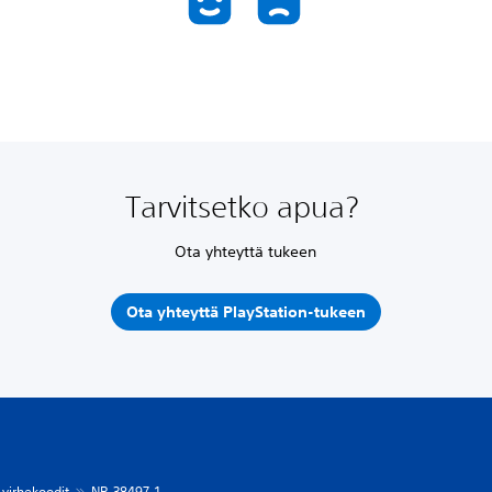
Tarvitsetko apua?
Ota yhteyttä tukeen
Ota yhteyttä PlayStation-tukeen
 virhekoodit
NP-38497-1