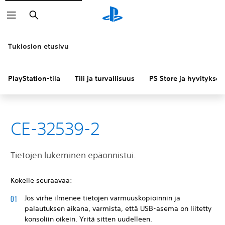
Haku
Tukiosion etusivu
PlayStation-tila
Tili ja turvallisuus
PS Store ja hyvitykset
CE-32539-2
Tietojen lukeminen epäonnistui.
Kokeile seuraavaa:
Jos virhe ilmenee tietojen varmuuskopioinnin ja
palautuksen aikana, varmista, että USB-asema on liitetty
konsoliin oikein. Yritä sitten uudelleen.