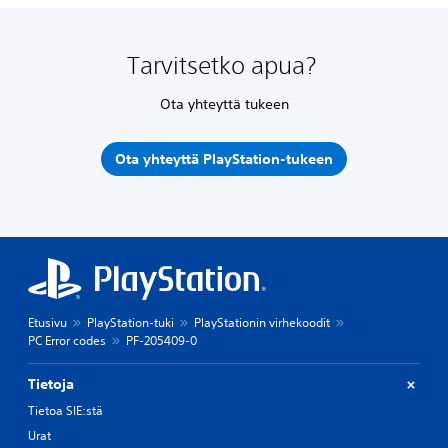
Tarvitsetko apua?
Ota yhteyttä tukeen
Ota yhteyttä PlayStation-tukeen
Etusivu
PlayStation-tuki
PlayStationin virhekoodit
PC Error codes
PF-205409-0
Tietoja
Tietoa SIE:stä
Urat