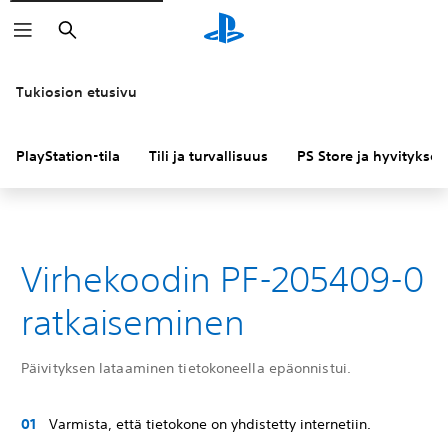
Haku
Tukiosion etusivu
PlayStation-tila
Tili ja turvallisuus
PS Store ja hyvitykset
Virhekoodin PF-205409-0
ratkaiseminen
Päivityksen lataaminen tietokoneella epäonnistui.
Varmista, että tietokone on yhdistetty internetiin.