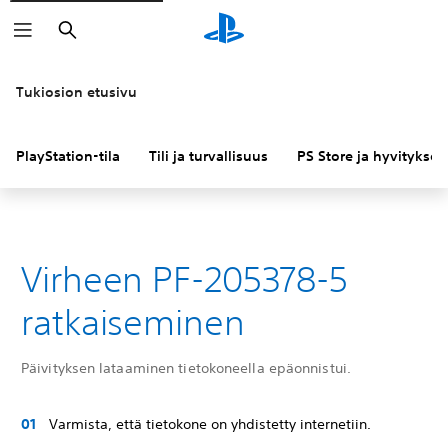
Haku
Tukiosion etusivu
PlayStation-tila
Tili ja turvallisuus
PS Store ja hyvitykset
Virheen PF-205378-5
ratkaiseminen
Päivityksen lataaminen tietokoneella epäonnistui.
Varmista, että tietokone on yhdistetty internetiin.