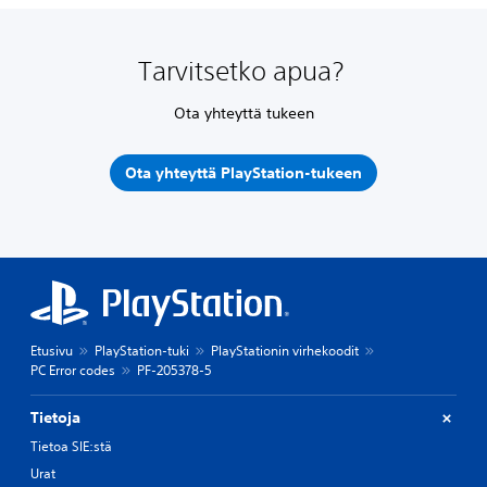
Tarvitsetko apua?
Ota yhteyttä tukeen
Ota yhteyttä PlayStation-tukeen
Etusivu
PlayStation-tuki
PlayStationin virhekoodit
PC Error codes
PF-205378-5
Tietoja
Tietoa SIE:stä
Urat