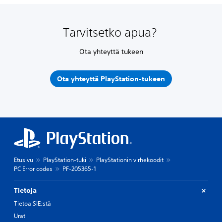
Tarvitsetko apua?
Ota yhteyttä tukeen
Ota yhteyttä PlayStation-tukeen
Etusivu
PlayStation-tuki
PlayStationin virhekoodit
PC Error codes
PF-205365-1
Tietoja
Tietoa SIE:stä
Urat