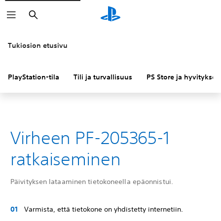
Haku
Tukiosion etusivu
PlayStation-tila
Tili ja turvallisuus
PS Store ja hyvitykset
Virheen PF-205365-1
ratkaiseminen
Päivityksen lataaminen tietokoneella epäonnistui.
Varmista, että tietokone on yhdistetty internetiin.