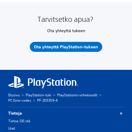
Tarvitsetko apua?
Ota yhteyttä tukeen
Ota yhteyttä PlayStation-tukeen
Etusivu
PlayStation-tuki
PlayStationin virhekoodit
PC Error codes
PF-205359-4
Tietoja
Tietoa SIE:stä
Urat