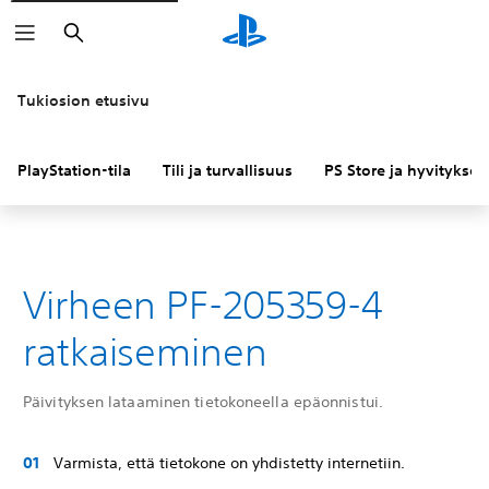
Haku
Tukiosion etusivu
PlayStation-tila
Tili ja turvallisuus
PS Store ja hyvitykset
Virheen PF-205359-4
ratkaiseminen
Päivityksen lataaminen tietokoneella epäonnistui.
Varmista, että tietokone on yhdistetty internetiin.