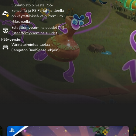
Suoratoisto pilvestä PS5-
konsolilla ja PS Portal ‑laitteella
on käytettävissä vain Premium
‑tilauksella
Esteettömyysominaisuudet (14)
Esteettömyysominaisuudet
PS5-versio
Värinätoimintoa tuetaan
(langaton DualSense-ohjain)