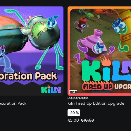
PS5
LISÄOSAPAKKAUS
ecoration Pack
Kiln Fired Up Edition Upgrade
–50 %
Tarjoushinta, €5,00. Alkuperäine
€5,00
€10,00