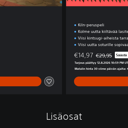
o
n
Kiln-peruspeli
Kolme uutta kiiltävää lasit
Viisi kintsugi-aiheista tarr
Viisi uutta soturille sopiva
€14,97
€29,95
Säästä
Alennettu alkupe
Tarjous päättyy 12.8.2026 10:59 PM U
Matalin hinta 30 viime päivän ajalta:
Lisäosat