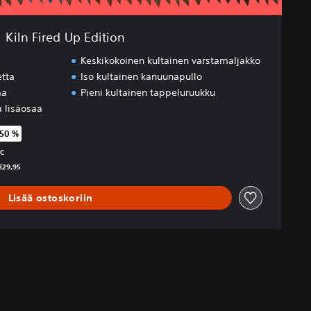
Kiln Fired Up Edition
Keskikokoinen kultainen varstamaljakko
etta
Iso kultainen kanuunapullo
aa
Pieni kultainen tappeluruukku
a lisäosaa
 50 %
räisestä hinnasta €29,95
TC
 €29,95
Lisää ostoskoriin