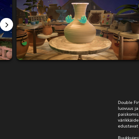
Double Fin
luovuus ja
paiskomise
värikkäide
edustavat 
Ruukkujesi