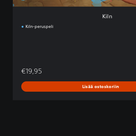
Kiln
Kiln-peruspeli
€19,95
Lisää ostoskoriin