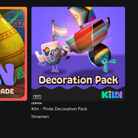
PS5
LISÄOSA
Kiln - Pride Decoration Pack
Ilmainen
n hinta, €10,00.