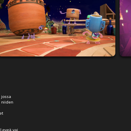
 jossa
 niiden
et
 Leveä vai