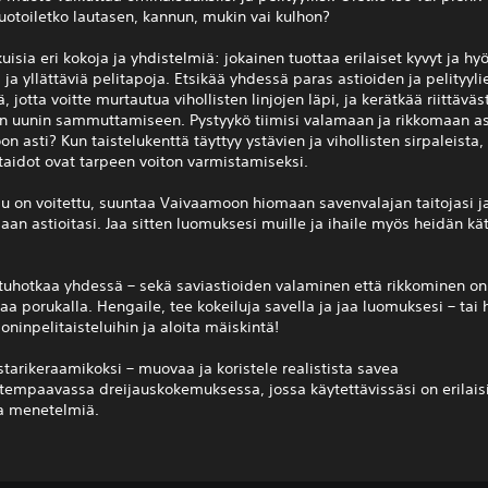
otoiletko lautasen, kannun, mukin vai kulhon?
kuisia eri kokoja ja yhdistelmiä: jokainen tuottaa erilaiset kyvyt ja h
 ja yllättäviä pelitapoja. Etsikää yhdessä paras astioiden ja pelityyli
 jotta voitte murtautua vihollisten linjojen läpi, ja kerätkää riittäväs
an uunin sammuttamiseen. Pystyykö tiimisi valamaan ja rikkomaan as
on asti? Kun taistelukenttä täyttyy ystävien ja vihollisten sirpaleista, 
ötaidot ovat tarpeen voiton varmistamiseksi.
lu on voitettu, suuntaa Vaivaamoon hiomaan savenvalajan taitojasi j
aan astioitasi. Jaa sitten luomuksesi muille ja ihaile myös heidän kä
tuhotkaa yhdessä – sekä saviastioiden valaminen että rikkominen on
 porukalla. Hengaile, tee kokeiluja savella ja jaa luomuksesi – tai
ninpelitaisteluihin ja aloita mäiskintä!
tarikeraamikoksi – muovaa ja koristele realistista savea
empaavassa dreijauskokemuksessa, jossa käytettävissäsi on erilais
ja menetelmiä.