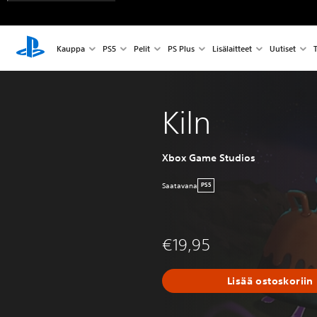
Kauppa
PS5
Pelit
PS Plus
Lisälaitteet
Uutiset
T
Kiln
Xbox Game Studios
Saatavana
PS5
€19,95
Lisää ostoskoriin