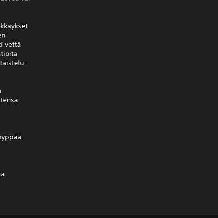
yökkäykset
en
ti vettä
tioita
taistelu-
a
ttensä
 hyppää
ia