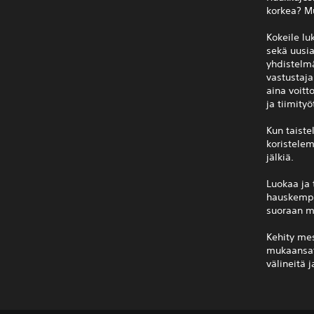
korkea? Mu
Kokeile lu
sekä uusia
yhdistelmä,
vastustaj
aina voitto
ja tiimity
Kun taiste
koristelem
jälkiä.
Luokaa ja 
hauskempaa
suoraan mo
Kehity mes
mukaansat
välineitä 