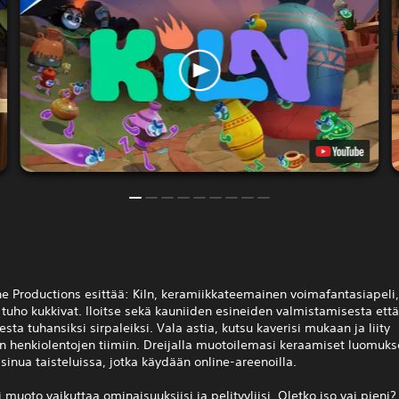
e Productions esittää: Kiln, keramiikkateemainen voimafantasiapeli,
 tuho kukkivat. Iloitse sekä kauniiden esineiden valmistamisesta että
sta tuhansiksi sirpaleiksi. Vala astia, kutsu kaverisi mukaan ja liity
n henkiolentojen tiimiin. Dreijalla muotoilemasi keraamiset luomuks
sinua taisteluissa, jotka käydään online-areenoilla.
 muoto vaikuttaa ominaisuuksiisi ja pelityyliisi. Oletko iso vai pieni?