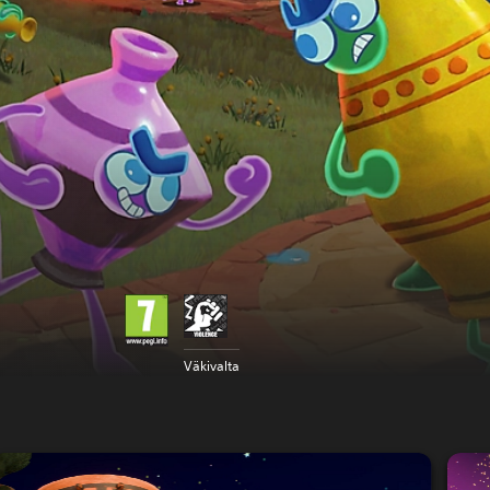
Väkivalta