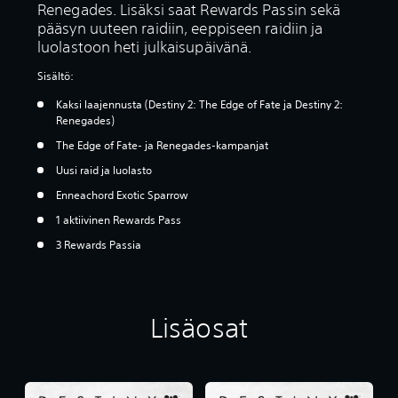
Renegades. Lisäksi saat Rewards Passin sekä
pääsyn uuteen raidiin, eeppiseen raidiin ja
luolastoon heti julkaisupäivänä.
Sisältö:
Kaksi laajennusta (Destiny 2: The Edge of Fate ja Destiny 2:
Renegades)
The Edge of Fate- ja Renegades-kampanjat
Uusi raid ja luolasto
Enneachord Exotic Sparrow
1 aktiivinen Rewards Pass
3 Rewards Passia
Lisäosat