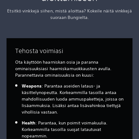
Etsitkö vinkkejä siihen, mistä aloittaa? Kokeile näitä vinkkejä
suoraan Bungielta.
Tehosta voimiasi
Ota käyttöön haarniskan osia ja paranna
ominaisuuksiasi haarniskamuokkausten avulla.
Parannettavia ominaisuuksia on kuusi:
Weapons
: Parantaa aseiden lataus- ja
käsittelynopeutta. Korkeammilla tasoilla antaa
mahdollisuuden luoda ammuspaketteja, joissa on
lisäammuksia. Lisäksi antaa lisävahinkoa tiettyjä
vihollisia vastaan.
Health
: Parantaa, kun poimit voimakuulia.
Korkeammilla tasoilla suojat latautuvat
nopeammin.