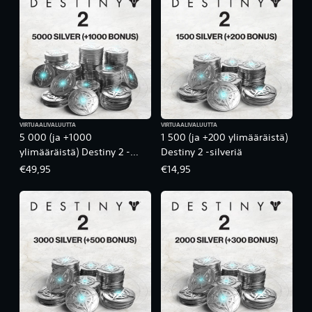
VIRTUAALIVALUUTTA
VIRTUAALIVALUUTTA
5 000 (ja +1000
1 500 (ja +200 ylimääräistä)
ylimääräistä) Destiny 2 -
Destiny 2 -silveriä
silveriä
€49,95
€14,95