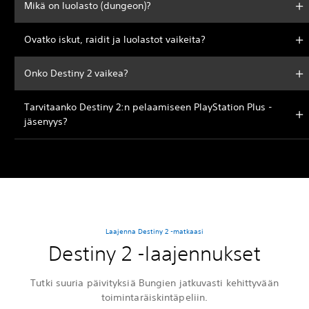
Mikä on luolasto (dungeon)?
Ovatko iskut, raidit ja luolastot vaikeita?
Onko Destiny 2 vaikea?
Tarvitaanko Destiny 2:n pelaamiseen PlayStation Plus -
jäsenyys?
Laajenna Destiny 2 -matkaasi
Destiny 2 -laajennukset
Tutki suuria päivityksiä Bungien jatkuvasti kehittyvään
toimintaräiskintäpeliin.