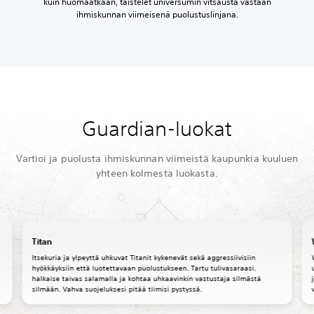
kuin huomaatkaan, taistelet universumin vitsausta vastaan
ihmiskunnan viimeisenä puolustuslinjana.
Guardian-luokat
Vartioi ja puolusta ihmiskunnan viimeistä kaupunkia kuuluen
yhteen kolmesta luokasta.
Titan
Itsekuria ja ylpeyttä uhkuvat Titanit kykenevät sekä aggressiivisiin
hyökkäyksiin että luotettavaan puolustukseen. Tartu tulivasaraasi,
halkaise taivas salamalla ja kohtaa uhkaavinkin vastustaja silmästä
silmään. Vahva suojeluksesi pitää tiimisi pystyssä.