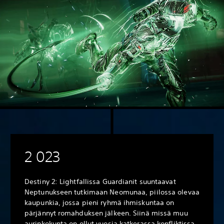
2 023
Destiny 2: Lightfallissa Guardianit suuntaavat
Neptunukseen tutkimaan Neomunaa, piilossa olevaa
kaupunkia, jossa pieni ryhmä ihmiskuntaa on
pärjännyt romahduksen jälkeen. Siinä missä muu
aurinkokunta on ollut vuosia katkerassa konfliktissa,