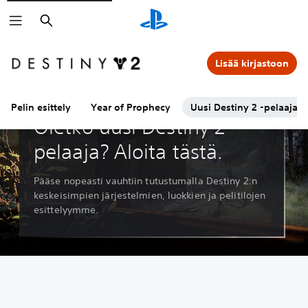
Haku
Lisää kirjastoon
Pelin esittely
Year of Prophecy
Uusi Destiny 2 -pelaaja?
Oletko uusi Destiny 2 -
pelaaja? Aloita tästä.
Pääse nopeasti vauhtiin tutustumalla Destiny 2:n
keskeisimpien järjestelmien, luokkien ja pelitilojen
esittelyymme.