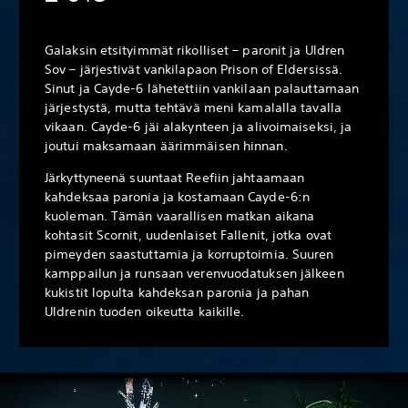
Galaksin etsityimmät rikolliset – paronit ja Uldren
Sov – järjestivät vankilapaon Prison of Eldersissä.
Sinut ja Cayde-6 lähetettiin vankilaan palauttamaan
järjestystä, mutta tehtävä meni kamalalla tavalla
vikaan. Cayde-6 jäi alakynteen ja alivoimaiseksi, ja
joutui maksamaan äärimmäisen hinnan.
Järkyttyneenä suuntaat Reefiin jahtaamaan
kahdeksaa paronia ja kostamaan Cayde-6:n
kuoleman. Tämän vaarallisen matkan aikana
kohtasit Scornit, uudenlaiset Fallenit, jotka ovat
pimeyden saastuttamia ja korruptoimia. Suuren
kamppailun ja runsaan verenvuodatuksen jälkeen
kukistit lopulta kahdeksan paronia ja pahan
Uldrenin tuoden oikeutta kaikille.