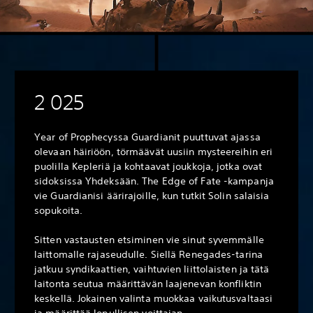
2 025
Year of Prophecyssa Guardianit puuttuvat ajassa
olevaan häiriöön, törmäävät uusiin mysteereihin eri
puolilla Kepleriä ja kohtaavat joukkoja, jotka ovat
sidoksissa Yhdeksään. The Edge of Fate -kampanja
vie Guardianisi äärirajoille, kun tutkit Solin salaisia
sopukoita.
Sitten vastausten etsiminen vie sinut syvemmälle
laittomalle rajaseudulle. Siellä Renegades-tarina
jatkuu syndikaattien, vaihtuvien liittolaisten ja tätä
laitonta seutua määrittävän laajenevan konfliktin
keskellä. Jokainen valinta muokkaa vaikutusvaltaasi
ja määrittää lopullisen voittajan.