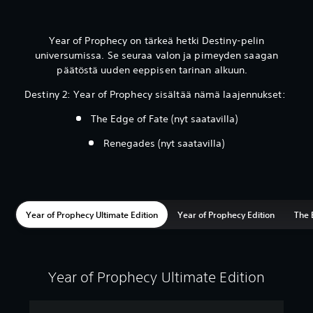
Year of Prophecy on tärkeä hetki Destiny-pelin
universumissa. Se seuraa valon ja pimeyden saagan
päätöstä uuden eeppisen tarinan alkuun.
Destiny 2: Year of Prophecy sisältää nämä laajennukset:
The Edge of Fate (nyt saatavilla)
Renegades (nyt saatavilla)
Year of Prophecy Ultimate Edition
Year of Prophecy Edition
The 
Year of Prophecy Ultimate Edition