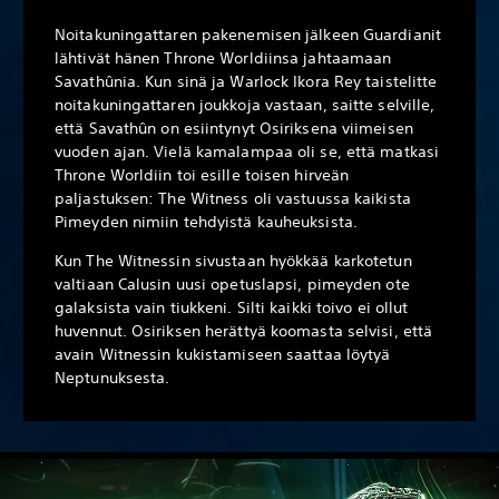
Noitakuningattaren pakenemisen jälkeen Guardianit
lähtivät hänen Throne Worldiinsa jahtaamaan
Savathûnia. Kun sinä ja Warlock Ikora Rey taistelitte
noitakuningattaren joukkoja vastaan, saitte selville,
että Savathûn on esiintynyt Osiriksena viimeisen
vuoden ajan. Vielä kamalampaa oli se, että matkasi
Throne Worldiin toi esille toisen hirveän
paljastuksen: The Witness oli vastuussa kaikista
Pimeyden nimiin tehdyistä kauheuksista.
Kun The Witnessin sivustaan hyökkää karkotetun
valtiaan Calusin uusi opetuslapsi, pimeyden ote
galaksista vain tiukkeni. Silti kaikki toivo ei ollut
huvennut. Osiriksen herättyä koomasta selvisi, että
avain Witnessin kukistamiseen saattaa löytyä
Neptunuksesta.