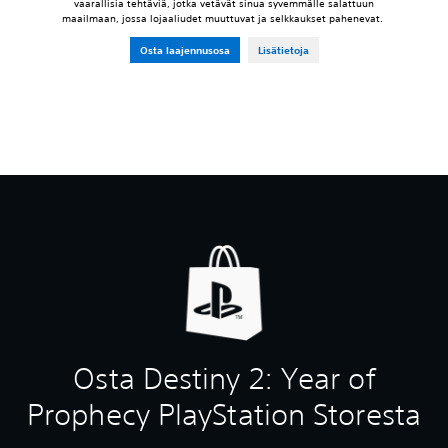
vaarallisia tehtäviä, jotka vetävät sinua syvemmälle salattuun
maailmaan, jossa lojaaliudet muuttuvat ja selkkaukset pahenevat.
Osta laajennusosa
Lisätietoja
Osta Destiny 2: Year of
Prophecy PlayStation Storesta