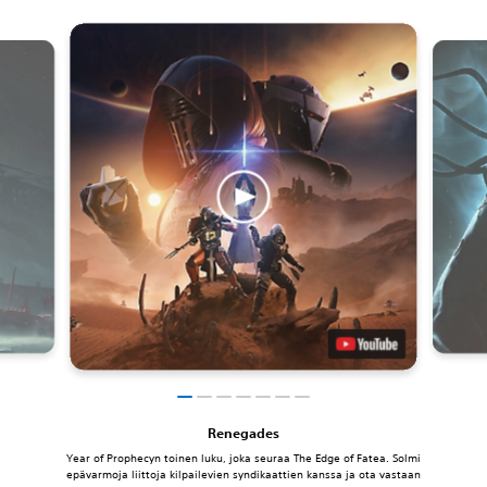
Renegades
Year of Prophecyn toinen luku, joka seuraa The Edge of Fatea. Solmi
epävarmoja liittoja kilpailevien syndikaattien kanssa ja ota vastaan