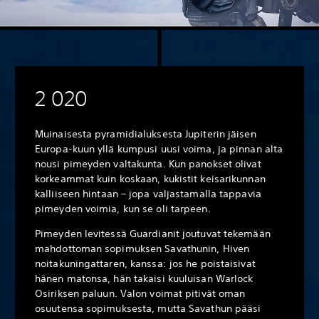
2 020
Muinaisesta pyramidialuksesta Jupiterin jäisen
Europa-kuun yllä kumpusi uusi voima, ja pinnan alta
nousi pimeyden valtakunta. Kun panokset olivat
korkeammat kuin koskaan, kukistit keisarikunnan
kalliiseen hintaan – jopa valjastamalla tappavia
pimeyden voimia, kun se oli tarpeen.
Pimeyden levitessä Guardianit joutuvat tekemään
mahdottoman sopimuksen Savathunin, Hiven
noitakuningattaren, kanssa: jos he poistaisivat
hänen matonsa, hän takaisi kuuluisan Warlock
Osiriksen paluun. Valon voimat pitivät oman
osuutensa sopimuksesta, mutta Savathun pääsi