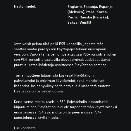
Näytön kielet:
Englanti, Espanja, Espanja
(Meksiko), Italia, Korea,
Puola, Ranska (Ranska),
Saksa, Venäjä
Jotta voisit pelata tätä peliä PS5-konsolilla, järjestelmäsi 
saattaa vaatia päivityksen käyttöjärjestelmän uusimpaan 
versioon. Vaikka tämä peli on pelattavissa PS5-konsolilla, jotkin 
sen PS4-konsolilla saatavilla olevat ominaisuudet saattavat 
puuttua. Katso lisätietoja osoitteessa PlayStation.com/bc.
Tämän tuotteen lataamista koskevat PlayStationin 
palveluehdot ja ohjelman käyttöehdot, sekä mahdolliset 
lisäehdot. Jos et hyväksy näitä ehtoja, älä lataa tätä tuotetta. 
Lisätietoja on palveluehdoissa.
Kertalisenssimaksu useisiin PS4-järjestelmiin lataamiseksi. 
Kirjautuminen PlayStationiin ei ole tarpeen tämän käyttämiseksi 
ensisijaisessa PS4:ssä, mutta on tarpeen muissa PS4-
järjestelmissä käyttämiseksi.
Lue kohdasta 