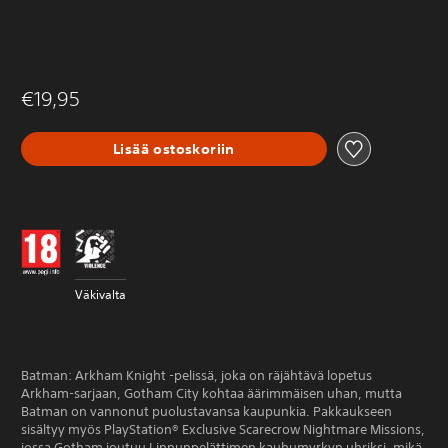
€19,95
Lisää ostoskoriin
Väkivalta
Batman: Arkham Knight -pelissä, joka on räjähtävä lopetus
Arkham-sarjaan, Gotham City kohtaa äärimmäisen uhan, mutta
Batman on vannonut puolustavansa kaupunkia. Pakkaukseen
sisältyy myös PlayStation® Exclusive Scarecrow Nightmare Missions,
jossa Gotham joutuu Linnunpelättimen kauhumyrkyn uhriksi, mikä