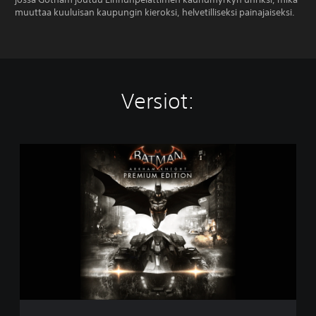
muuttaa kuuluisan kaupungin kieroksi, helvetilliseksi painajaiseksi.
Versiot:
B
a
t
m
a
n
:
A
r
k
h
a
m